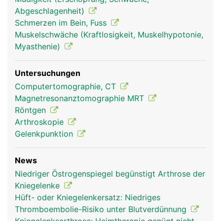
Stossdämpfer dienen. Stabilisiert wird das
Abgeschlagenheit)
Kniegelenk ausserdem durch zwei Kreuzbänder,
Schmerzen im Bein, Fuss
die von vorne nach hinten ziehen und sich dabei
Muskelschwäche (Kraftlosigkeit, Muskelhypotonie,
überkreuzen, sowie durch die Seitenbänder. Auch
Myasthenie)
die Kniescheibe wird durch Bänder in Position
gehalten.
Untersuchungen
Computertomographie, CT
Magnetresonanztomographie MRT
Röntgen
Arthroskopie
Gelenkpunktion
News
Niedriger Östrogenspiegel begünstigt Arthrose der
Kniegelenk Frau
Kniegelenk Mann
Kniegelenke
Hüft- oder Kniegelenkersatz: Niedriges
Thromboembolie-Risiko unter Blutverdünnung