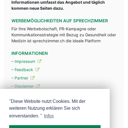
Informationen umfasst das Angebot und täglich
kommen neue Seiten dazu.
WERBEMÖGLICHKEITEN AUF SPRECHZIMMER
Für Ihre Werbebotschaft, PR-Kampagne oder
Kommunikationsstrategie mit Bezug zu Gesundheit oder
Medizin ist sprechzimmer.ch die ideale Platform
INFORMATIONEN
– Impressum
– Feedback
– Partner
– Disclaimer
– Datenschutzerklärung / Privacy Policy
"Diese Website nutzt Cookies. Mit der
weiteren Nutzung erklären Sie sich
– Werbung
einverstanden. "
Infos
– Mehr über unsere Experten