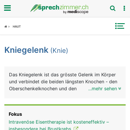
Fokus
HAUT
Krankheitsbilder
Kniegelenk
(Knie)
Symptome
Untersuchungen
Das Kniegelenk ist das grösste Gelenk im Körper
News
und verbindet die beiden längsten Knochen - den
Oberschenkelknochen und den
...mehr sehen
Ratgeber
Schienbeinknochen. Der zweite
Unterschenkelknochen, das Wadenbein, ist nicht
Rubriken
an der Bildung des Kniegelenks beteiligt. Das Knie
Fokus
ist eine komplizierte Konstruktion aus Knochen,
Intravenöse Eisentherapie ist kosteneffektiv –
Knorpel, Bändern und Sehnen. Genau betrachtet ist
insbesondere bei Brustkrebs