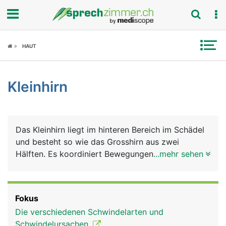
Fokus
HAUT
Krankheitsbilder
Kleinhirn
Symptome
Untersuchungen
Das Kleinhirn liegt im hinteren Bereich im Schädel
News
und besteht so wie das Grosshirn aus zwei
Hälften. Es koordiniert Bewegungen und sorgt
...mehr sehen
Ratgeber
über eine Verbindung mit dem
Gleichgewichtsorgan, das im Innenohr liegt, für
Rubriken
das Körpergleichgewicht.
Fokus
Die verschiedenen Schwindelarten und
Schwindelursachen