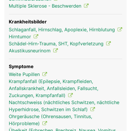
Multiple Sklerose - Beschwerden
Krankheitsbilder
Schlaganfall, Hirnschlag, Apoplexie, Hirnblutung
Hirntumor
Schädel-Hirn-Trauma, SHT, Kopfverletzung
Akustikusneurinom
Kleinhirn Frau
Kleinhirn Mann
Symptome
Weite Pupillen
Krampfanfall (Epilepsie, Krampfleiden,
Anfallskrankheit, Anfallsleiden, Fallsucht,
Zuckungen, Krampfanfall)
Nachtschweiss (nächtliches Schwitzen, nächtliche
Hyperhidrose, Schwitzen im Schlaf)
Ohrgeräusche (Ohrensausen, Tinnitus,
Hörprobleme)
Übelkeit (Erbrechen, Brechreiz, Nausea, Vomitus,