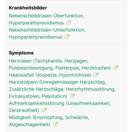
das Parathormon gemeinsam mit dem Vitamin D
die Kalziumaufnahme aus der Nahrung. Das
Krankheitsbilder
Vitamin D wird grösstenteils unter Lichteinfluss in
Nebenschilddrüsen-Überfunktion,
der Haut gebildet. Wird zu wenig Kalzium über die
Hyperparathyreoidismus
Ernährung zugeführt, bewirkt das Parathormon die
Nebenschilddrüsen-Unterfunktion,
Abgabe von Kalzium aus den Knochen ins Blut.
Hypoparathyreoidismus
Symptome
Herzrasen (Tachykardie, Herzjagen,
Pulsbeschleunigung, Flatterpuls, Herzklopfen)
Haarausfall (Alopezie, Hypotrichose)
Herzstolpern (Unregelmässiger Herzschlag,
Zusätzliche Herzschläge, Herzrhythmusstörung,
Extrasystolen, Palpitation)
Aufmerksamkeitsstörung (Unaufmerksamkeit,
Nebenschilddrüse
Nebenschilddrüse
Zerstreutheit)
Frau
Mann
Müdigkeit (Erschöpfung, Schwäche,
Abgeschlagenheit)