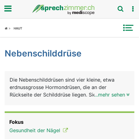
Fokus
HAUT
Krankheitsbilder
Nebenschilddrüse
Symptome
Untersuchungen
Die Nebenschilddrüsen sind vier kleine, etwa
News
erdnussgrosse Hormondrüsen, die an der
Rückseite der Schilddrüse liegen. Sie produzieren
...mehr sehen
Ratgeber
ein Hormon - das Parathormon, das den
Kalziumstoffwechsel im Körper reguliert. Kalzium
Rubriken
benötigt der Körper für den Knochen- und
Fokus
Zahnaufbau, für die Nerven- und Muskelfunktion
Gesundheit der Nägel
und für die Blutgerinnung. Ausserdem ermöglicht