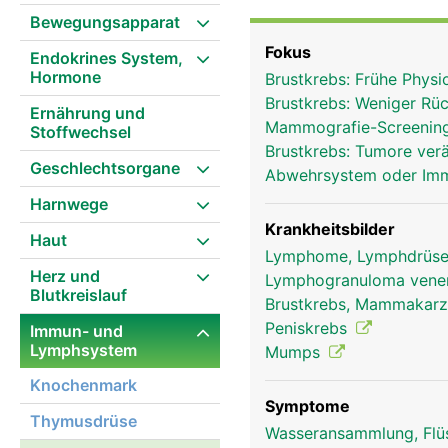
Die Lymphknoten fange
Bewegungsapparat
Krankheitserreger ab un
Fokus
Endokrines System,
Farbstoffe) werden teil
Hormone
Brustkrebs: Frühe Phys
ausscheiden kann. In d
Brustkrebs: Weniger Rüc
Blutkörperchen) gebilde
Ernährung und
Mammografie-Screening
Stoffwechsel
Lymphgefässsystem patr
Brustkrebs: Tumore ver
den Lymphknoten die Ly
Geschlechtsorgane
Abwehrsystem oder I
Harnwege
Krankheitsbilder
Haut
Lymphome, Lymphdrüse
Herz und
Lymphogranuloma vene
Blutkreislauf
Brustkrebs, Mammakar
Peniskrebs
Immun- und
Lymphsystem
Mumps
Knochenmark
Symptome
Thymusdrüse
Wasseransammlung, Flü