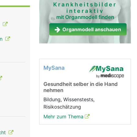
Krankheitsbilder
interaktiv
hle,
mit Organmodell finden
örper nicht
n
weisse
Organmodell anschauen
en
m wird in
MySana
Gesundheit selber in die Hand
nehmen
Bildung, Wissenstests,
Risikoschätzung
Mehr zum Thema
cht