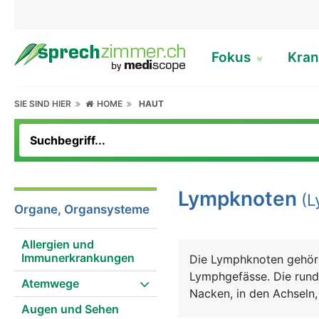
Fokus
Kran
SIE SIND HIER
HOME
HAUT
Lympknoten
(L
Organe, Organsysteme
Allergien und
Immunerkrankungen
Die Lymphknoten gehöre
Lymphgefässe. Die rund
Atemwege
Nacken, in den Achseln,
Augen und Sehen
erbsen- bis bohnenförm