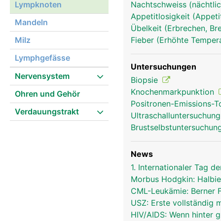
Lympknoten
Nachtschweiss (nächtlic
Appetitlosigkeit (Appeti
Mandeln
Übelkeit (Erbrechen, Br
Milz
Fieber (Erhöhte Tempera
Lymphgefässe
lympknoten frau
Untersuchungen
Nervensystem
Biopsie
Knochenmarkpunktion
Ohren und Gehör
Positronen-Emissions-
Verdauungstrakt
Ultraschalluntersuchun
Brustselbstuntersuchun
News
1. Internationaler Tag
Morbus Hodgkin: Halbie
CML-Leukämie: Berner 
USZ: Erste vollständig
HIV/AIDS: Wenn hinter 