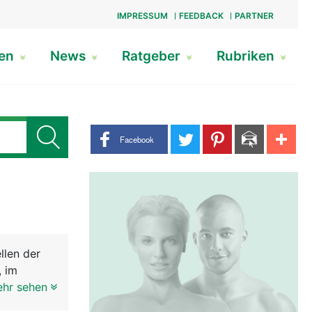
IMPRESSUM
FEEDBACK
PARTNER
gen
News
Ratgeber
Rubriken
Share buttons
Facebook
llen der
, im
 ein
ehr sehen
r gross.