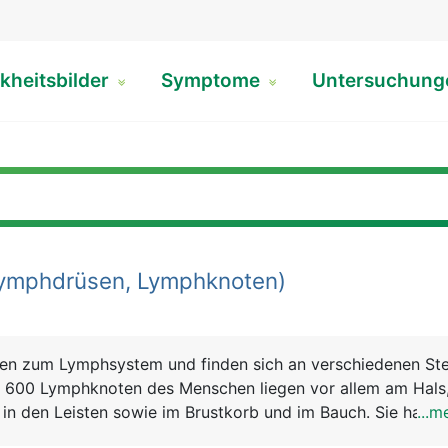
kheitsbilder
Symptome
Untersuchun
ymphdrüsen, Lymphknoten)
n zum Lymphsystem und finden sich an verschiedenen Ste
 600 Lymphknoten des Menschen liegen vor allem am Hals
 in den Leisten sowie im Brustkorb und im Bauch. Sie haben
...m
iges Aussehen und sind normalerweise nur wenige Millimete