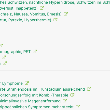
hes Schwitzen, nächtliche Hyperhidrose, Schwitzen im Sch
tverlust, Inappetenz)
echreiz, Nausea, Vomitus, Emesis)
tur, Pyrexie, Hyperthermie)
lympknoten mann
Tomographie, PET
g
g
 der Lymphome
rte Strahlendosis im Frühstadium ausreichend
Forschungserfolg mit Kombi-Therapie
 minimalinvasive Magenentfernung
grippeähnlichen Symptomen mehr steckt