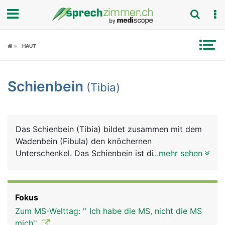
Fokus
HAUT
Krankheitsbilder
Schienbein
(Tibia)
Symptome
Untersuchungen
Das Schienbein (Tibia) bildet zusammen mit dem
News
Wadenbein (Fibula) den knöchernen
Unterschenkel. Das Schienbein ist dicker und
...mehr sehen
Ratgeber
stärker als das Wadenbein. Es besteht von oben
nach unten aus einem Kopf, der zwei Knochenteile
Rubriken
mit Gelenkflächen für das Kniegelenk bildet, einem
Fokus
langen Schaft dessen Vorderseite direkt unter der
Zum MS-Welttag: '' Ich habe die MS, nicht die MS
Haut liegt, und einem unteren Ende, das den
mich''