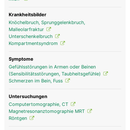
Innenknöchel bildet und Teil des oberen
Sprunggelenks ist.
Krankheitsbilder
Knöchelbruch, Sprunggelenkbruch,
Malleolarfraktur
Unterschenkelbruch
Kompartmentsyndrom
Symptome
Gefühlsstörungen in Armen oder Beinen
(Sensibilitätsstörungen, Taubheitsgefühle)
Schienbein Frau
Schienbein Mann
Schmerzen im Bein, Fuss
Untersuchungen
Computertomographie, CT
Magnetresonanztomographie MRT
Röntgen