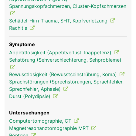
und weiteren kleinen Knochen wie Tränenbein oder
Spannungskopfschmerzen, Cluster-Kopfschmerzen
Nasenbein unterteilt werden.
Schädel-Hirn-Trauma, SHT, Kopfverletzung
Rachitis
Symptome
Appetitlosigkeit (Appetitverlust, Inappetenz)
Sehstörung (Sehverschlechterung, Sehprobleme)
Bewusstlosigkeit (Bewusstseinstrübung, Koma)
Sprachstörungen (Sprechstörungen, Sprachfehler,
Schädel Frau
Schädel Mann
Sprechfehler, Aphasie)
Durst (Polydipsie)
Untersuchungen
Computertomographie, CT
Magnetresonanztomographie MRT
Röntgen