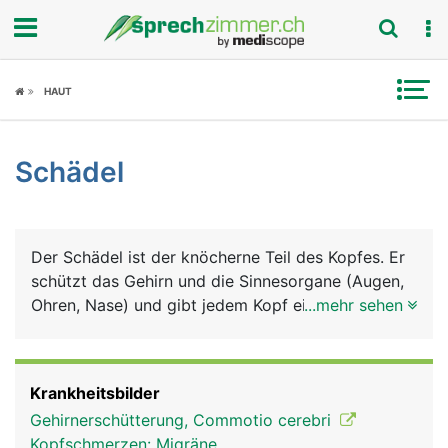
Fokus
HAUT
Krankheitsbilder
Schädel
Symptome
Untersuchungen
Der Schädel ist der knöcherne Teil des Kopfes. Er
News
schützt das Gehirn und die Sinnesorgane (Augen,
Ohren, Nase) und gibt jedem Kopf eine
...mehr sehen
Ratgeber
charakteristische Form. Der Schädel kann in den
Hirnschädel mit den Knochen Stirnbein,
Rubriken
Scheitelbein, Schläfenbein, Hinterhauptbein und
Krankheitsbilder
Keilbein sowie in den Gesichtsschädel mit 2
Gehirnerschütterung, Commotio cerebri
grossen Knochen, dem Oberkiefer und Unterkiefer
Kopfschmerzen: Migräne,