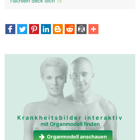
Tischlein deck dich
Krankheitsbilder interaktiv
mit Organmodell finden
Organmodell anschauen