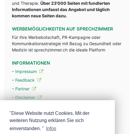
und Therapie.
Über 23'000 Seiten mit fundlerten
Informationen umfasst das Angebot und täglich
kommen neue Seiten dazu.
WERBEMÖGLICHKEITEN AUF SPRECHZIMMER
Für Ihre Werbebotschaft, PR-Kampagne oder
Kommunikationsstrategie mit Bezug zu Gesundheit oder
Medizin ist sprechzimmer.ch die ideale Platform
INFORMATIONEN
– Impressum
– Feedback
– Partner
– Disclaimer
– Datenschutzerklärung / Privacy Policy
"Diese Website nutzt Cookies. Mit der
weiteren Nutzung erklären Sie sich
– Werbung
einverstanden. "
Infos
– Mehr über unsere Experten