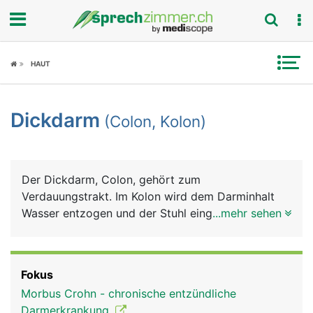
Fokus
HAUT
Krankheitsbilder
Dickdarm
(Colon, Kolon)
Symptome
Untersuchungen
Der Dickdarm, Colon, gehört zum
News
Verdauungstrakt. Im Kolon wird dem Darminhalt
Wasser entzogen und der Stuhl eingedickt, der mit
...mehr sehen
Ratgeber
der Darmbewegung in den Enddarm transportiert
wird.
Rubriken
Fokus
Morbus Crohn - chronische entzündliche
Darmerkrankung