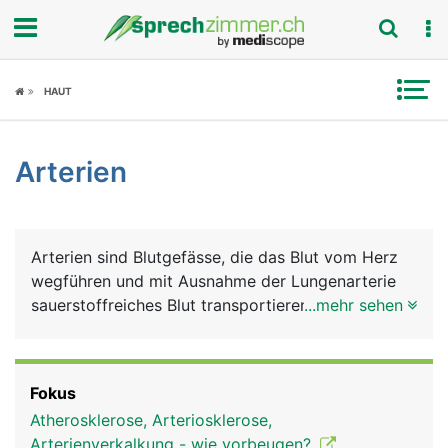
Fokus
HAUT
Krankheitsbilder
Arterien
Symptome
Untersuchungen
Arterien sind Blutgefässe, die das Blut vom Herz
News
wegführen und mit Ausnahme der Lungenarterie
sauerstoffreiches Blut transportieren. Die grösste
...mehr sehen
Ratgeber
Arterie im Körper ist die Hauptschlagader (Aorta),
die aus der linken Hauptkammer entspringt und
Rubriken
beim Erwachsenen einen Durchmesser von etwa
Fokus
2.5 Zentimeter und eine Länge von etwa 30 bis 40
Atherosklerose, Arteriosklerose,
Zentimeter hat. Aus der Aorta zweigen alle
Arterienverkalkung - wie vorbeugen?