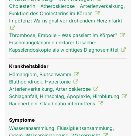
Arterien des Körpers ab.
Cholesterin - Atherosklerose - Arterienverkalkung,
Funktion des Cholesterins im Körper
Impotenz: Warnsignal vor drohendem Herzinfarkt
Thrombose, Embolie - Was passiert im Körper?
Eisenmangelanämie unklarer Ursache:
Kapselendoskopie als wichtiges Diagnosemittel
Krankheitsbilder
Hämangiom, Blutschwamm
arterien frau
arterien mann
Bluthochdruck, Hypertonie
Arterienverkalkung, Arteriosklerose
Schlaganfall, Hirnschlag, Apoplexie, Hirnblutung
Raucherbein, Claudicatio intermittens
Symptome
Wasseransammlung, Flüssigkeitsansammlung,
Ödem, Wassereinlagerung, Wassersucht