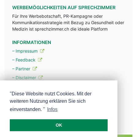
WERBEMÖGLICHKEITEN AUF SPRECHZIMMER
Für Ihre Werbebotschaft, PR-Kampagne oder
Kommunikationsstrategie mit Bezug zu Gesundheit oder
Medizin ist sprechzimmer.ch die ideale Platform
INFORMATIONEN
– Impressum
– Feedback
– Partner
– Disclaimer
– Datenschutzerklärung / Privacy Policy
"Diese Website nutzt Cookies. Mit der
weiteren Nutzung erklären Sie sich
– Werbung
einverstanden. "
Infos
– Mehr über unsere Experten
OK