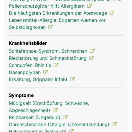
Nasenloch geatmet während sich das andere
Pollenschutzgitter hilft Allergikern
Nasenloch erholt. Das Nasensekret und der
Die häufigsten Erkrankungen der Atemwege
Niessreflex schützen beim Einatmen vor
Lebensmittel-Allergie: Experten warnen vor
Fremdpartikeln. Die Riechschleimhaut besteht aus
Selbstdiagnosen
über 10 Millionen Riechzellen die eine sehr feine
Geruchswahrnehmung ermöglichen. Über die
Verbindung der Nase mit dem Rachenraum übt die
Krankheitsbilder
Nase auch eine wichtige Funktion bei der
Schlafapnoe-Syndrom, Schnarchen
Stimmbildung aus.
Riechstörung und Schmeckstörung
Schnupfen, Rhinitis
Nasenpolypen
Erkältung, Grippaler Infekt
Symptome
Müdigkeit (Erschöpfung, Schwäche,
Abgeschlagenheit)
Reizbarkeit (Ungeduld)
Ohrenschmerzen (Otalgie, Ohrenentzündung)
Nase Frau
Nase Mann
Nase Frau
Halsschmerzen (Halsweh)