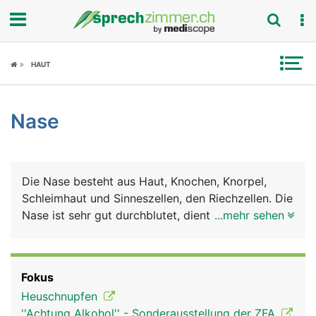
Fokus
HAUT
Krankheitsbilder
Nase
Symptome
Untersuchungen
Die Nase besteht aus Haut, Knochen, Knorpel,
News
Schleimhaut und Sinneszellen, den Riechzellen. Die
Nase ist sehr gut durchblutet, dient der Atmung
...mehr sehen
Ratgeber
und ist gleichzeitig Riechorgan. Die
Nasenschleimhaut erwärmt und befeuchtet die
Rubriken
Luft beim Einatmen. Beim Ausatmen wird
Fokus
Feuchtigkeit zurückgewonnen. Meist wird
Heuschnupfen
abwechslungsweise (zyklisch) nur durch ein
''Achtung Alkohol'' - Sonderausstellung der ZFA