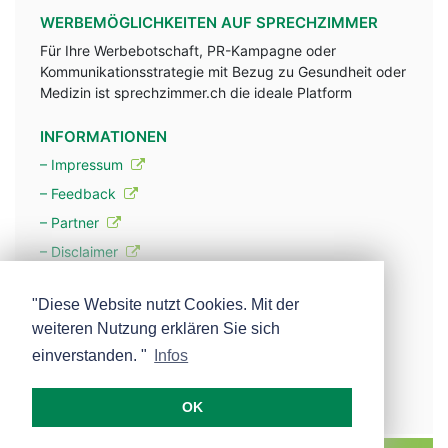
WERBEMÖGLICHKEITEN AUF SPRECHZIMMER
Für Ihre Werbebotschaft, PR-Kampagne oder
Kommunikationsstrategie mit Bezug zu Gesundheit oder
Medizin ist sprechzimmer.ch die ideale Platform
INFORMATIONEN
– Impressum
– Feedback
– Partner
– Disclaimer
– Datenschutzerklärung / Privacy Policy
"Diese Website nutzt Cookies. Mit der
weiteren Nutzung erklären Sie sich
– Werbung
einverstanden. "
Infos
– Mehr über unsere Experten
OK