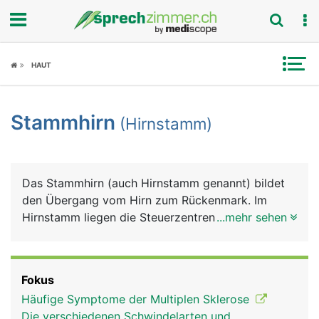
Fokus
HAUT
Krankheitsbilder
Stammhirn
(Hirnstamm)
Symptome
Untersuchungen
Das Stammhirn (auch Hirnstamm genannt) bildet
News
den Übergang vom Hirn zum Rückenmark. Im
Hirnstamm liegen die Steuerzentren für
...mehr sehen
Ratgeber
lebenswichtige Grundfunktionen wie Atmung,
Herzschlag, Blutdruck, aber auch Urinstinkte (z.B.
Rubriken
Fluchtreflex, sexueller Trieb) sowie Reflexe wie
Fokus
Husten, Niesen und Schlucken.
Häufige Symptome der Multiplen Sklerose
Die verschiedenen Schwindelarten und