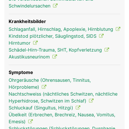
Schwindelursachen
Krankheitsbilder
Schlaganfall, Hirnschlag, Apoplexie, Hirnblutung
Kindstod plötzlicher, Säuglingstod, SIDS
Hirntumor
Schädel-Hirn-Trauma, SHT, Kopfverletzung
Akustikusneurinom
Stammhirn Frau
Stammhirn Mann
Symptome
Ohrgeräusche (Ohrensausen, Tinnitus,
Hörprobleme)
Nachtschweiss (nächtliches Schwitzen, nächtliche
Hyperhidrose, Schwitzen im Schlaf)
Schluckauf (Singultus, Hitzgi)
Übelkeit (Erbrechen, Brechreiz, Nausea, Vomitus,
Emesis)
Schluckstörungen (Schluckstörungen, Dysphagie,