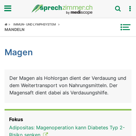
Fokus
IMMUN- UND LYMPHSYSTEM
MANDELN
Krankheitsbilder
Magen
Symptome
Untersuchungen
Der Magen als Hohlorgan dient der Verdauung und
News
dem Weitertransport von Nahrungsmitteln. Der
Magensaft dient dabei als Verdauungshilfe.
Ratgeber
Rubriken
Fokus
Adipositas: Magenoperation kann Diabetes Typ 2-
Risiko senken