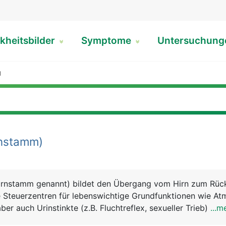
kheitsbilder
Symptome
Untersuchun
N
nstamm)
irnstamm genannt) bildet den Übergang vom Hirn zum Rüc
e Steuerzentren für lebenswichtige Grundfunktionen wie At
ber auch Urinstinkte (z.B. Fluchtreflex, sexueller Trieb) sow
...m
 Schlucken.