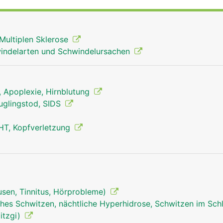
Multiplen Sklerose
indelarten und Schwindelursachen
g, Apoplexie, Hirnblutung
äuglingstod, SIDS
HT, Kopfverletzung
sen, Tinnitus, Hörprobleme)
hes Schwitzen, nächtliche Hyperhidrose, Schwitzen im Sch
Stammhirn Mann
Hitzgi)