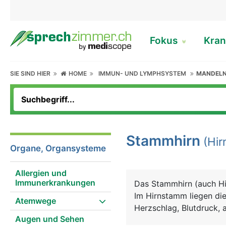
Fokus
Kran
SIE SIND HIER
HOME
IMMUN- UND LYMPHSYSTEM
MANDEL
Stammhirn
(Hir
Organe, Organsysteme
Allergien und
Immunerkrankungen
Das Stammhirn (auch H
Im Hirnstamm liegen di
Atemwege
Herzschlag, Blutdruck, a
Augen und Sehen
wie Husten, Niesen und