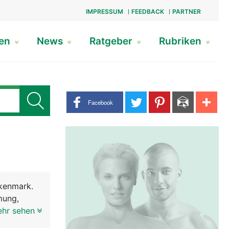
IMPRESSUM
FEEDBACK
PARTNER
gen
News
Ratgeber
Rubriken
Share buttons
Facebook
kenmark.
mung,
ie Reflexe
ehr sehen