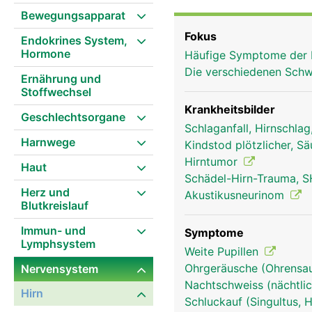
Bewegungsapparat
Fokus
Endokrines System,
Hormone
Häufige Symptome der 
Die verschiedenen Schw
Ernährung und
Stoffwechsel
Krankheitsbilder
Geschlechtsorgane
Schlaganfall, Hirnschla
Harnwege
Kindstod plötzlicher, S
Hirntumor
Haut
Schädel-Hirn-Trauma, S
Herz und
Akustikusneurinom
Blutkreislauf
Immun- und
Symptome
Lymphsystem
Weite Pupillen
Ohrgeräusche (Ohrensau
Nervensystem
Nachtschweiss (nächtlic
Stammhirn Frau
Hirn
Schluckauf (Singultus, 