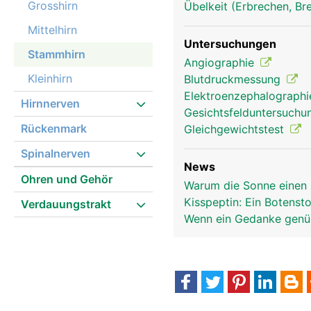
Grosshirn
Übelkeit (Erbrechen, Br
Mittelhirn
Untersuchungen
Stammhirn
Angiographie
Kleinhirn
Blutdruckmessung
Elektroenzephalograph
Hirnnerven
Gesichtsfelduntersuch
Rückenmark
Gleichgewichtstest
Spinalnerven
News
Ohren und Gehör
Warum die Sonne einen 
Kisspeptin: Ein Botensto
Verdauungstrakt
Wenn ein Gedanke genüg