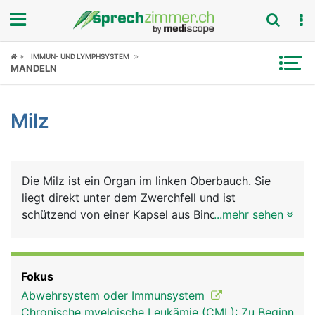
Fokus
IMMUN- UND LYMPHSYSTEM
MANDELN
Krankheitsbilder
Milz
Symptome
Untersuchungen
Die Milz ist ein Organ im linken Oberbauch. Sie
News
liegt direkt unter dem Zwerchfell und ist
schützend von einer Kapsel aus Bindegewebe
...mehr sehen
Ratgeber
umhüllt (Milzkapsel). Sie hat zwei Hauptaufgaben:
In ihr reifen bestimmte weisse Blutkörperchen zu
Rubriken
Abwehrzellen des Immunsystems heran, die
Fokus
sogenannten B- und T-Lymphozyten, die als
Abwehrsystem oder Immunsystem
"Killerzellen" Fremdstoffe wie Bakterien und Viren
Chronische myeloische Leukämie (CML): Zu Beginn