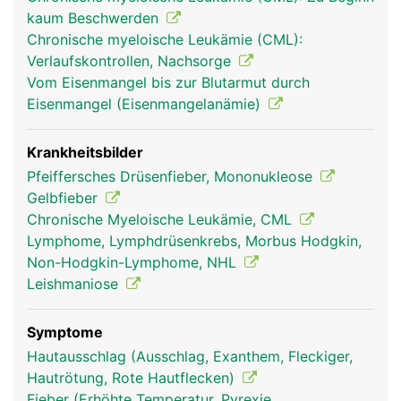
erkennen und vernichten können. Ausserdem
kaum Beschwerden
werden in der Milz überalterte rote Blutkörperchen
Chronische myeloische Leukämie (CML):
(Erythrozyten) und Blutplättchen (Thrombozyten)
Verlaufskontrollen, Nachsorge
aussortiert und abgebaut.
Vom Eisenmangel bis zur Blutarmut durch
Eisenmangel (Eisenmangelanämie)
Krankheitsbilder
Pfeiffersches Drüsenfieber, Mononukleose
Gelbfieber
Chronische Myeloische Leukämie, CML
Lymphome, Lymphdrüsenkrebs, Morbus Hodgkin,
Non-Hodgkin-Lymphome, NHL
Leishmaniose
milz frau
milz mann
Symptome
Hautausschlag (Ausschlag, Exanthem, Fleckiger,
Hautrötung, Rote Hautflecken)
Fieber (Erhöhte Temperatur, Pyrexie,