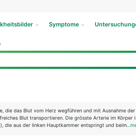
kheitsbilder
Symptome
Untersuchun
N
sse, die das Blut vom Herz wegführen und mit Ausnahme der
reiches Blut transportieren. Die grösste Arterie im Körper i
), die aus der linken Hauptkammer entspringt und beim E
...m
etwa 2.5 Zentimeter und eine Länge von etwa 30 bis 40 Ze