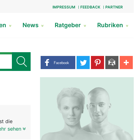
IMPRESSUM
FEEDBACK
PARTNER
gen
News
Ratgeber
Rubriken
Share buttons
Facebook
st die
rwachsenen
ehr sehen
ntimeter