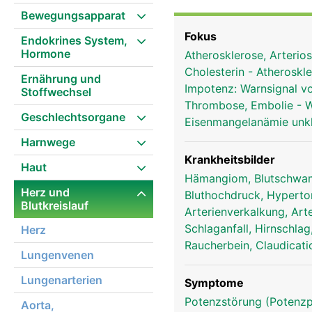
hat. Aus der Aorta zwei
Bewegungsapparat
Fokus
Endokrines System,
Hormone
Atherosklerose, Arterio
Cholesterin - Atheroskl
Ernährung und
Impotenz: Warnsignal v
Stoffwechsel
Thrombose, Embolie - W
Geschlechtsorgane
Eisenmangelanämie unkl
Harnwege
Krankheitsbilder
Haut
Hämangiom, Blutschw
Herz und
Bluthochdruck, Hypert
Blutkreislauf
Arterienverkalkung, Art
Schlaganfall, Hirnschla
Herz
Raucherbein, Claudicati
Lungenvenen
Lungenarterien
Symptome
Potenzstörung (Potenzp
arterien frau
Aorta,