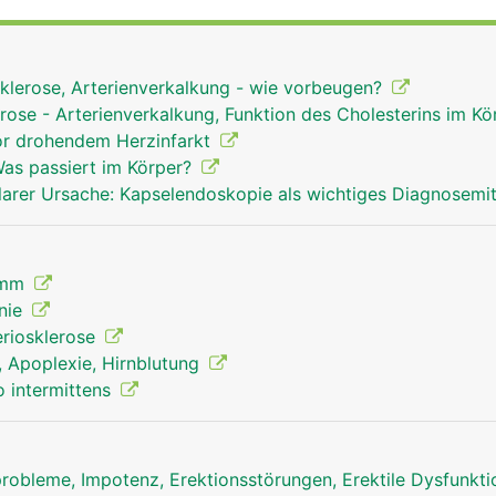
gen alle Arterien des Körpers ab.
sklerose, Arterienverkalkung - wie vorbeugen?
erose - Arterienverkalkung, Funktion des Cholesterins im K
or drohendem Herzinfarkt
as passiert im Körper?
arer Ursache: Kapselendoskopie als wichtiges Diagnosemi
amm
onie
eriosklerose
g, Apoplexie, Hirnblutung
o intermittens
robleme, Impotenz, Erektionsstörungen, Erektile Dysfunkt
arterien mann