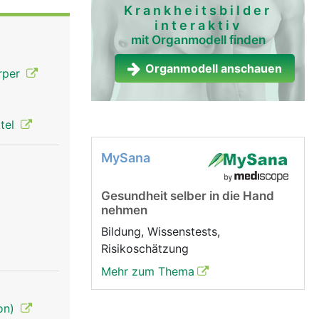
Krankheitsbilder
interaktiv
mit Organmodell finden
Organmodell anschauen
örper
ttel
MySana
Gesundheit selber in die Hand
nehmen
Bildung, Wissenstests,
Risikoschätzung
Mehr zum Thema
ion)