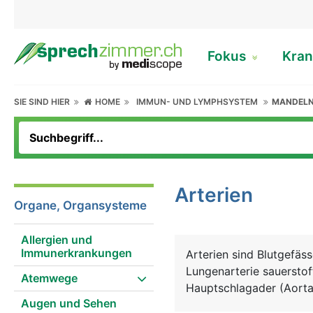
Fokus
Kran
SIE SIND HIER
HOME
IMMUN- UND LYMPHSYSTEM
MANDEL
Arterien
Organe, Organsysteme
Allergien und
Immunerkrankungen
Arterien sind Blutgefä
Lungenarterie sauerstoff
Atemwege
Hauptschlagader (Aorta
Augen und Sehen
einen Durchmesser von 