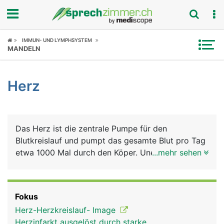
Fokus
IMMUN- UND LYMPHSYSTEM
MANDELN
Krankheitsbilder
Herz
Symptome
Untersuchungen
Das Herz ist die zentrale Pumpe für den
News
Blutkreislauf und pumpt das gesamte Blut pro Tag
etwa 1000 Mal durch den Köper. Unermüdlich
...mehr sehen
Ratgeber
schlägt das Herz etwa 3 Milliarden Mal im Verlauf
eines durchschnittlichen Menschenlebens. Bei der
Rubriken
Versorgung des Körpers mit dem
Fokus
lebensnotwendigen Sauerstoff bilden Herz und
Herz-Herzkreislauf- Image
Lunge eine funktionelle Einheit. Man kann sich das
Herzinfarkt ausgelöst durch starke