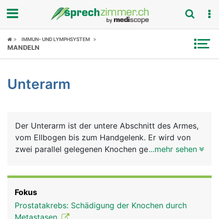
Fokus
IMMUN- UND LYMPHSYSTEM
MANDELN
Krankheitsbilder
Unterarm
Symptome
Untersuchungen
Der Unterarm ist der untere Abschnitt des Armes,
News
vom Ellbogen bis zum Handgelenk. Er wird von
zwei parallel gelegenen Knochen gebildet - der
...mehr sehen
Ratgeber
Elle (Ulna) auf der Kleinfingerseite gelegen und der
Speiche (Radius) auf der Daumenseite gelegen. Bei
Rubriken
der Drehung des Unterarmes überkreuzen sich Elle
Fokus
und Speiche. Zeigt die Handfläche nach oben,
Prostatakrebs: Schädigung der Knochen durch
liegen sie nebeneinander, zeigt sie nach unten,
Metastasen