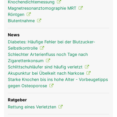
Knochendichtemessung
Magnetresonanztomographie MRT
Unterarm Frau
Unterarm Mann
Röntgen
Blutentnahme
News
Diabetes: Häufige Fehler bei der Blutzucker-
Selbstkontrolle
Schlechter Arterienfluss noch Tage nach
Zigarettenkonsum
Schlittschuhläufer sind häufig verletzt
Akupunktur bei Übelkeit nach Narkose
Starke Knochen bis ins hohe Alter - Vorbeugetipps
gegen Osteoporose
Ratgeber
Rettung eines Verletzten