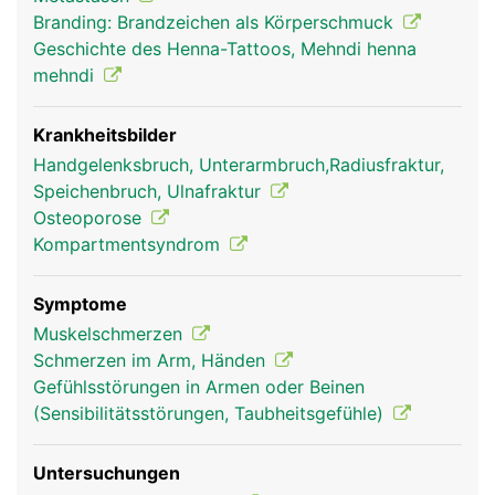
bewegt sich die Speiche schräg über die Elle.
Branding: Brandzeichen als Körperschmuck
Diese Drehbewegung wird durch ein kleines
Geschichte des Henna-Tattoos, Mehndi henna
Rollgelenk jeweils am oberen und unteren Ende
mehndi
ermöglicht. Das Zusammenspiel der Gelenke
(Ellbogen, Rollgelenke), Muskeln und Sehnen
ermöglicht komplexe Bewegungen des
Krankheitsbilder
Unterarmes mit Beugung, Streckung und
Handgelenksbruch, Unterarmbruch,Radiusfraktur,
gleichzeitiger Drehung. Am Unterarm finden sich
Speichenbruch, Ulnafraktur
ausserdem die Muskeln zur Bewegung der Hände
Osteoporose
und Finger, deren lange Sehnen in Sehnenscheiden
Kompartmentsyndrom
verlaufen.
Symptome
Muskelschmerzen
Schmerzen im Arm, Händen
Gefühlsstörungen in Armen oder Beinen
(Sensibilitätsstörungen, Taubheitsgefühle)
Untersuchungen