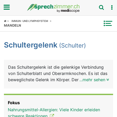
Fokus
IMMUN- UND LYMPHSYSTEM
MANDELN
Krankheitsbilder
Schultergelenk
(Schulter)
Symptome
Untersuchungen
Das Schultergelenk ist die gelenkige Verbindung
News
von Schulterblatt und Oberarmknochen. Es ist das
beweglichste Gelenk im Körper. Der besonders
...mehr sehen
Ratgeber
grosse Bewegungsumfang des Armes wird durch
ein spezielles Kugelgelenk erreicht, bei dem sich
Rubriken
der kugelförmige Kopf des Oberarmknochens in
Fokus
der flachen Gelenkpfanne des Schulterblattes
Nahrungsmittel-Allergien: Viele Kinder erleiden
bewegt. Damit die Knochen nicht aufeinander
schwere Reaktionen