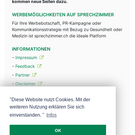
kommen neue Seiten dazu.
WERBEMÖGLICHKEITEN AUF SPRECHZIMMER
Für Ihre Werbebotschaft, PR-Kampagne oder
Kommunikationsstrategie mit Bezug zu Gesundheit oder
Medizin ist sprechzimmer.ch die ideale Platform
INFORMATIONEN
– Impressum
– Feedback
– Partner
– Disclaimer
– Datenschutzerklärung / Privacy Policy
"Diese Website nutzt Cookies. Mit der
weiteren Nutzung erklären Sie sich
– Werbung
einverstanden. "
Infos
– Mehr über unsere Experten
OK