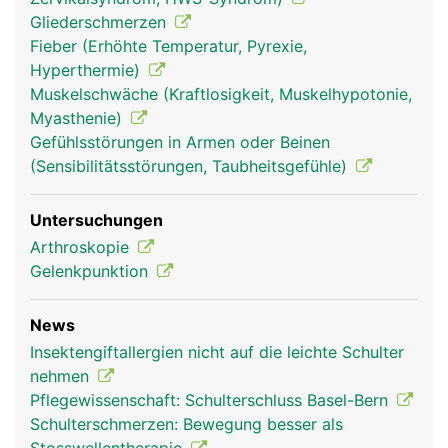
Gliederschmerzen
Schultergelenk
Schultergelenk
Fieber (Erhöhte Temperatur, Pyrexie,
Frau
Mann
Hyperthermie)
Muskelschwäche (Kraftlosigkeit, Muskelhypotonie,
Myasthenie)
Gefühlsstörungen in Armen oder Beinen
(Sensibilitätsstörungen, Taubheitsgefühle)
Untersuchungen
Arthroskopie
Gelenkpunktion
News
Insektengiftallergien nicht auf die leichte Schulter
nehmen
Pflegewissenschaft: Schulterschluss Basel-Bern
Schulterschmerzen: Bewegung besser als