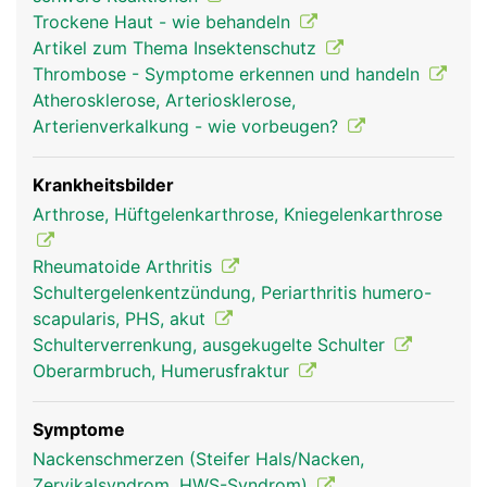
reiben, sind sie mit Gelenkknorpel bezogen und in
Trockene Haut - wie behandeln
Gelenkschmiere eingebettet. Um das sehr
Artikel zum Thema Insektenschutz
bewegliche Schultergelenk stabil zu halten, wird
Thrombose - Symptome erkennen und handeln
es von einer komplexen Struktur aus
Atherosklerose, Arteriosklerose,
Gelenkkapsel, Schleimbeuteln, Bändern sowie vier
Arterienverkalkung - wie vorbeugen?
kleinere Muskeln und deren Sehnen (sogenannte
Rotatorenmanschette) und dem grossen
Schultermuskel (Deltoideus) umgeben. Die
Krankheitsbilder
Bewegung des Armes wird durch das
Arthrose, Hüftgelenkarthrose, Kniegelenkarthrose
Zusammenspiel von Gelenk, Bändern und Muskeln
ermöglicht.
Rheumatoide Arthritis
Schultergelenkentzündung, Periarthritis humero-
scapularis, PHS, akut
Schulterverrenkung, ausgekugelte Schulter
Oberarmbruch, Humerusfraktur
Symptome
Nackenschmerzen (Steifer Hals/Nacken,
Zervikalsyndrom, HWS-Syndrom)