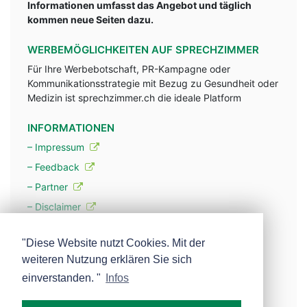
Informationen umfasst das Angebot und täglich
kommen neue Seiten dazu.
WERBEMÖGLICHKEITEN AUF SPRECHZIMMER
Für Ihre Werbebotschaft, PR-Kampagne oder
Kommunikationsstrategie mit Bezug zu Gesundheit oder
Medizin ist sprechzimmer.ch die ideale Platform
INFORMATIONEN
– Impressum
– Feedback
– Partner
– Disclaimer
– Datenschutzerklärung / Privacy Policy
"Diese Website nutzt Cookies. Mit der
weiteren Nutzung erklären Sie sich
– Werbung
einverstanden. "
Infos
– Mehr über unsere Experten