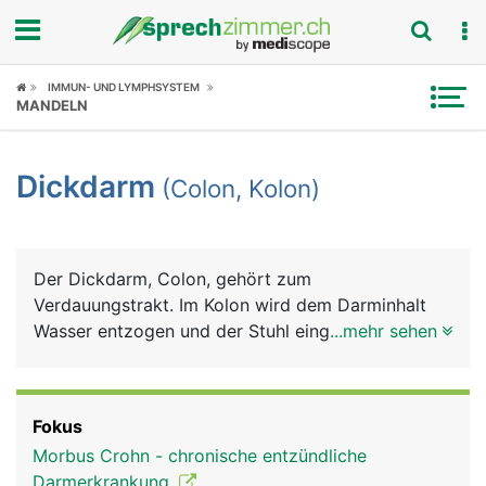
Fokus
IMMUN- UND LYMPHSYSTEM
MANDELN
Krankheitsbilder
Dickdarm
(Colon, Kolon)
Symptome
Untersuchungen
Der Dickdarm, Colon, gehört zum
News
Verdauungstrakt. Im Kolon wird dem Darminhalt
Wasser entzogen und der Stuhl eingedickt, der mit
...mehr sehen
Ratgeber
der Darmbewegung in den Enddarm transportiert
wird.
Rubriken
Fokus
Morbus Crohn - chronische entzündliche
Darmerkrankung