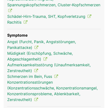
und weiteren kleinen Knochen wie Tränenbein oder
Spannungskopfschmerzen, Cluster-Kopfschmerzen
Nasenbein unterteilt werden.
Schädel-Hirn-Trauma, SHT, Kopfverletzung
Rachitis
Symptome
Angst (Furcht, Panik, Angststörungen,
Panikattacke)
Müdigkeit (Erschöpfung, Schwäche,
Abgeschlagenheit)
Aufmerksamkeitsstörung (Unaufmerksamkeit,
Schädel Frau
Schädel Mann
Zerstreutheit)
Schmerzen im Bein, Fuss
Konzentrationsstörungen
(Konzentrationsschwäche, Konzentrationsmangel,
Konzentrationsprobleme, Ablenkbarkeit,
Zerstreutheit)