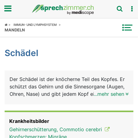
Fokus
IMMUN- UND LYMPHSYSTEM
MANDELN
Krankheitsbilder
Schädel
Symptome
Untersuchungen
Der Schädel ist der knöcherne Teil des Kopfes. Er
News
schützt das Gehirn und die Sinnesorgane (Augen,
Ohren, Nase) und gibt jedem Kopf eine
...mehr sehen
Ratgeber
charakteristische Form. Der Schädel kann in den
Hirnschädel mit den Knochen Stirnbein,
Rubriken
Scheitelbein, Schläfenbein, Hinterhauptbein und
Krankheitsbilder
Keilbein sowie in den Gesichtsschädel mit 2
Gehirnerschütterung, Commotio cerebri
grossen Knochen, dem Oberkiefer und Unterkiefer
Kopfschmerzen: Migräne,