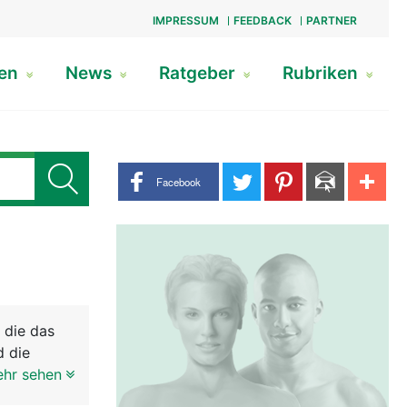
IMPRESSUM
FEEDBACK
PARTNER
gen
News
Ratgeber
Rubriken
Share buttons
Facebook
 die das
d die
be haben
ehr sehen