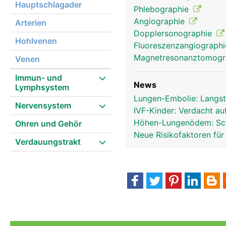
Hauptschlagader
Phlebographie
Angiographie
Arterien
Dopplersonographie
Hohlvenen
Fluoreszenzangiograph
Magnetresonanztomog
Venen
Immun- und
News
Lymphsystem
Lungen-Embolie: Langst
Nervensystem
IVF-Kinder: Verdacht au
Höhen-Lungenödem: Sch
Ohren und Gehör
Neue Risikofaktoren f
Verdauungstrakt