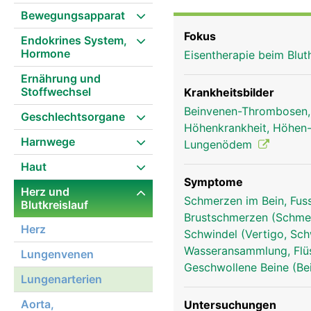
Bewegungsapparat
Fokus
Endokrines System,
Hormone
Eisentherapie beim Blu
Ernährung und
Stoffwechsel
Krankheitsbilder
Beinvenen-Thrombosen
Geschlechtsorgane
Höhenkrankheit, Höhe
Harnwege
Lungenödem
Haut
Symptome
Herz und
Schmerzen im Bein, Fus
Blutkreislauf
Brustschmerzen (Schmer
Herz
Schwindel (Vertigo, Sch
Wasseransammlung, Flü
Lungenvenen
Geschwollene Beine (Be
Lungenarterien
lungenvenen mann
Aorta,
Untersuchungen