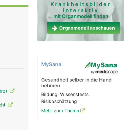
Krankheitsbilder
interaktiv
mit Organmodell finden
Organmodell anschauen
MySana
Gesundheit selber in die Hand
nehmen
erz)
Bildung, Wissenstests,
Risikoschätzung
cht
Mehr zum Thema