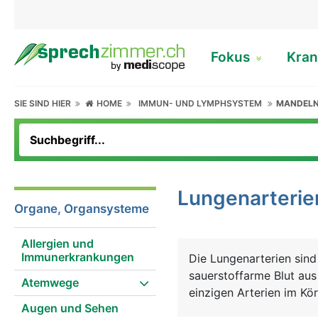
Fokus
Kran
SIE SIND HIER
HOME
IMMUN- UND LYMPHSYSTEM
MANDEL
Lungenarterie
Organe, Organsysteme
Allergien und
Immunerkrankungen
Die Lungenarterien sind
sauerstoffarme Blut aus
Atemwege
einzigen Arterien im Kö
Augen und Sehen
normalerweise die Vene