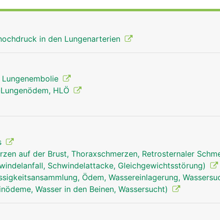
thochdruck in den Lungenarterien
, Lungenembolie
n-Lungenödem, HLÖ
s
zen auf der Brust, Thoraxschmerzen, Retrosternaler Schm
windelanfall, Schwindelattacke, Gleichgewichtsstörung)
ssigkeitsansammlung, Ödem, Wassereinlagerung, Wassersu
inödeme, Wasser in den Beinen, Wassersucht)
lungenarterien frau