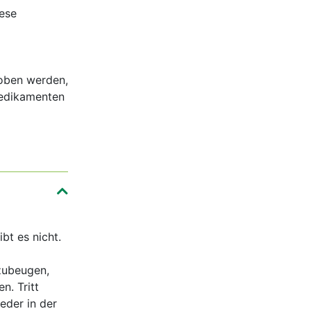
ese
oben werden,
Medikamenten
t es nicht.
zubeugen,
n. Tritt
eder in der