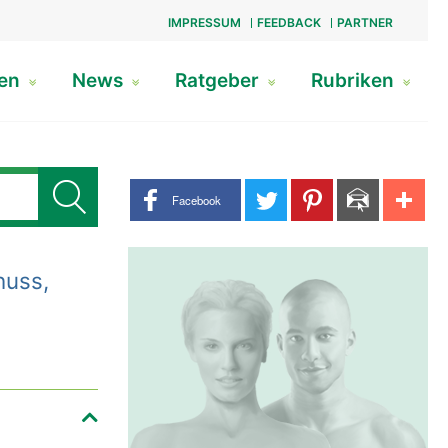
IMPRESSUM
FEEDBACK
PARTNER
gen
News
Ratgeber
Rubriken
Share buttons
Facebook
huss,