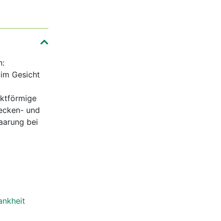
n:
im Gesicht
nktförmige
Becken- und
aarung bei
ankheit