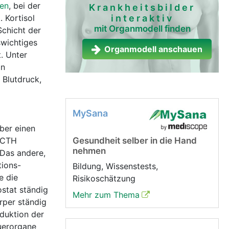
en
, bei der
Krankheitsbilder
 Kortisol
interaktiv
mit Organmodell finden
chicht der
swichtiges
Organmodell anschauen
. Unter
in
n Blutdruck,
MySana
ber einen
 ACTH
Gesundheit selber in die Hand
nehmen
Das andere,
tions-
Bildung, Wissenstests,
e die
Risikoschätzung
stat ständig
Mehr zum Thema
rper ständig
oduktion der
euerorgane