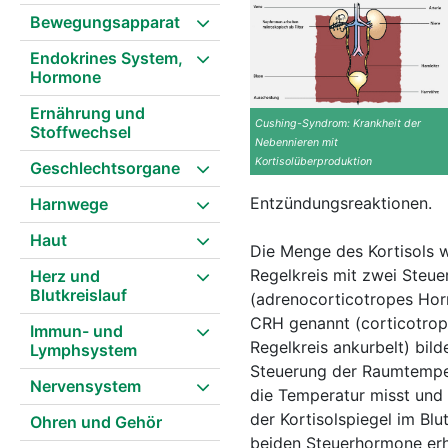
Bewegungsapparat
Endokrines System,
Hormone
Ernährung und
Cushing-Syndrom: Krankheit der
Stoffwechsel
Nebennieren mit
Kortisolüberproduktion
Geschlechtsorgane
Entzündungsreaktionen.
Harnwege
Haut
Die Menge des Kortisols w
Regelkreis mit zwei Steu
Herz und
Blutkreislauf
(adrenocorticotropes Hor
CRH genannt (corticotrop
Immun- und
Regelkreis ankurbelt) bild
Lymphsystem
Steuerung der Raumtemper
Nervensystem
die Temperatur misst und 
der Kortisolspiegel im Bl
Ohren und Gehör
beiden Steuerhormone erhö