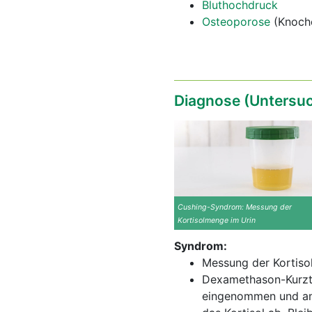
Bluthochdruck
Osteoporose
(Knoch
Diagnose (Untersu
Cushing-Syndrom: Messung der
Kortisolmenge im Urin
Syndrom:
Messung der Kortiso
Dexamethason-Kurzte
eingenommen und am 