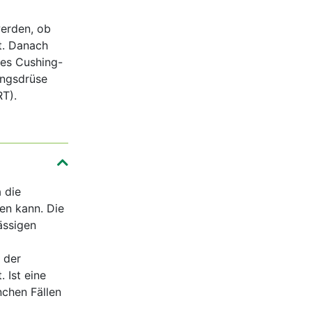
werden, ob
t. Danach
nes Cushing-
angsdrüse
T).
 die
en kann. Die
ässigen
 der
 Ist eine
nchen Fällen