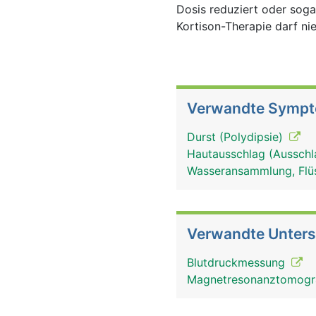
Dosis reduziert oder soga
Kortison-Therapie darf ni
Verwandte Symp
Durst (Polydipsie)
Hautausschlag (Ausschl
Wasseransammlung, Flü
Verwandte Unter
Blutdruckmessung
Magnetresonanztomog