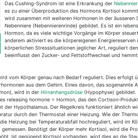
Das Cushing-Syndrom ist eine Erkrankung der
Nebennier
es zu einer Überproduktion des Hormons Kortisol kommt.
wird zusammen mit weiteren Hormonen in der äusseren S
Nebenniere (Nebennierenrinde) gebildet. Es ist ein leben
Hormon, da es viele wichtige Vorgänge im Körper steuert
anderem aktiviert es die körpereigenen Energiereserven 
körperlichen Stresssituationen jeglicher Art, reguliert de
beeinflusst den Zucker- und Fettstoffwechsel und hemmt
ird vom Körper genau nach Bedarf reguliert. Dies erfolgt ü
erhormonen aus dem Gehirn. Eines davon, das sogenannte
mon), wird in der
Hirnanhangsdrüse
(Hypophyse) gebildet. 
es releasing hormone = Hormon, das den Cortison-Produk
et der Hypothalamus. Der Regelkreis funktioniert ähnlich wi
atur durch den Thermostat einer Heizung. Wie der Thermo
die Heizung bei Temperaturabfall hochreguliert, wird im Kö
ut gemessen. Benötigt der Körper mehr Kortisol, wird die Pr
ht. Ist genügend Kortisol vorhanden, wird dies an die St