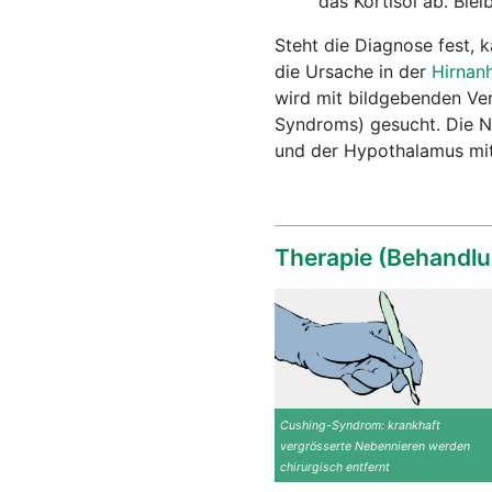
das Kortisol ab. Blei
Steht die Diagnose fest, 
die Ursache in der
Hirnan
wird mit bildgebenden Ve
Syndroms) gesucht. Die N
und der Hypothalamus mi
Therapie (Behandlu
Cushing-Syndrom: krankhaft
vergrösserte Nebennieren werden
chirurgisch entfernt