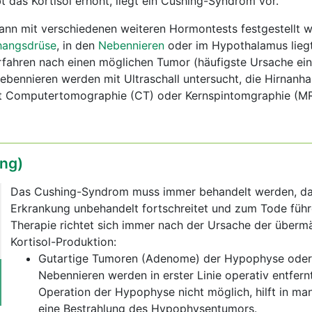
bt das Kortisol erhöht, liegt ein Cushing-Syndrom vor.
kann mit verschiedenen weiteren Hormontests festgestellt 
hangsdrüse
, in den
Nebennieren
oder im Hypothalamus lieg
rfahren nach einen möglichen Tumor (häufigste Ursache ei
ebennieren werden mit Ultraschall untersucht, die Hirnanh
t Computertomographie (CT) oder Kernspintomgraphie (MR
ng)
Das Cushing-Syndrom muss immer behandelt werden, da
Erkrankung unbehandelt fortschreitet und zum Tode führ
Therapie richtet sich immer nach der Ursache der überm
Kortisol-Produktion:
Gutartige Tumoren (Adenome) der Hypophyse oder
Nebennieren werden in erster Linie operativ entfernt.
Operation der Hypophyse nicht möglich, hilft in ma
eine Bestrahlung des Hypophysentumors.