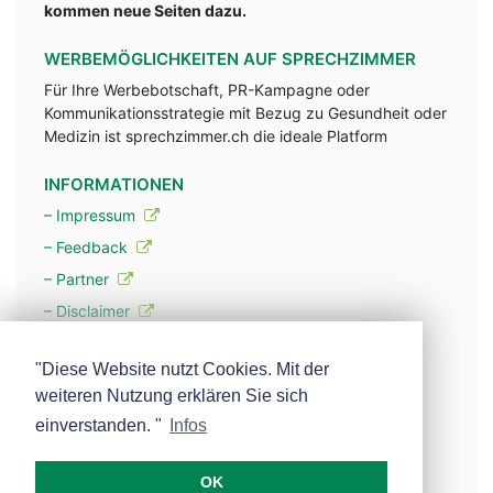
kommen neue Seiten dazu.
WERBEMÖGLICHKEITEN AUF SPRECHZIMMER
Für Ihre Werbebotschaft, PR-Kampagne oder
Kommunikationsstrategie mit Bezug zu Gesundheit oder
Medizin ist sprechzimmer.ch die ideale Platform
INFORMATIONEN
– Impressum
– Feedback
– Partner
– Disclaimer
– Datenschutzerklärung / Privacy Policy
"Diese Website nutzt Cookies. Mit der
weiteren Nutzung erklären Sie sich
– Werbung
einverstanden. "
Infos
– Mehr über unsere Experten
OK