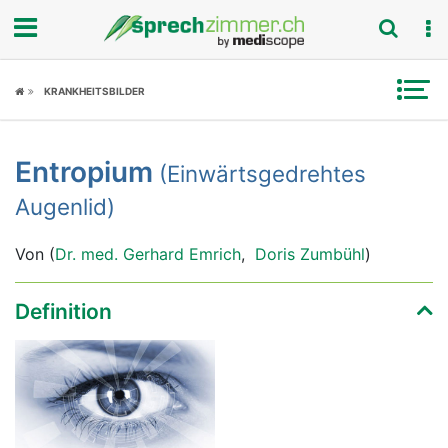
Fokus
KRANKHEITSBILDER
Krankheitsbilder
Entropium
(Einwärtsgedrehtes
Symptome
Augenlid)
Untersuchungen
Von (
Dr. med. Gerhard Emrich
,
Doris Zumbühl
)
News
Definition
Ratgeber
Rubriken