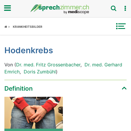
Fokus
KRANKHEITSBILDER
Krankheitsbilder
Hodenkrebs
Symptome
Von (
Dr. med. Fritz Grossenbacher
,
Dr. med. Gerhard
Untersuchungen
Emrich
,
Doris Zumbühl
)
News
Definition
Ratgeber
Rubriken