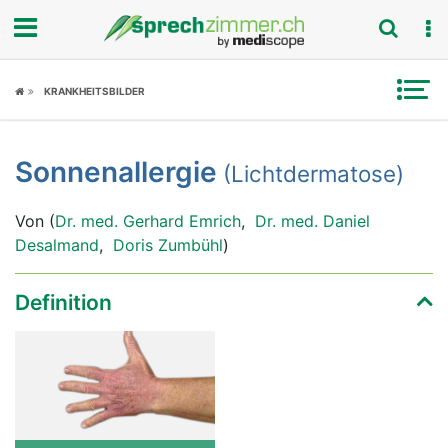
Fokus
KRANKHEITSBILDER
Krankheitsbilder
Sonnenallergie
(Lichtdermatose)
Symptome
Von (
Dr. med. Gerhard Emrich
,
Dr. med. Daniel
Untersuchungen
Desalmand
,
Doris Zumbühl
)
News
Definition
Ratgeber
Rubriken