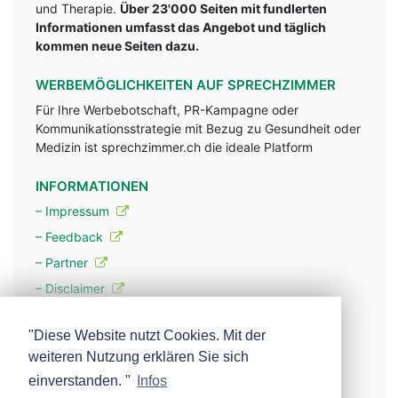
und Therapie.
Über 23'000 Seiten mit fundlerten
Informationen umfasst das Angebot und täglich
kommen neue Seiten dazu.
WERBEMÖGLICHKEITEN AUF SPRECHZIMMER
Für Ihre Werbebotschaft, PR-Kampagne oder
Kommunikationsstrategie mit Bezug zu Gesundheit oder
Medizin ist sprechzimmer.ch die ideale Platform
INFORMATIONEN
– Impressum
– Feedback
– Partner
– Disclaimer
– Datenschutzerklärung / Privacy Policy
"Diese Website nutzt Cookies. Mit der
weiteren Nutzung erklären Sie sich
– Werbung
einverstanden. "
Infos
– Mehr über unsere Experten