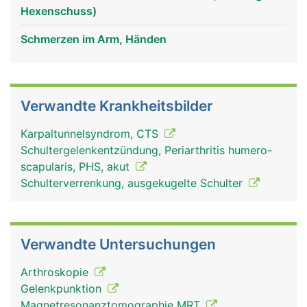
verbunden. Über die Schulterblätter sind die Arme
Hexenschuss)
mit dem Rumpf verbunden. Ausserdem dient es als
Befestigungsanker für die Rückenmuskulatur
Schmerzen im Arm, Händen
Verwandte Krankheitsbilder
Karpaltunnelsyndrom, CTS
Schultergelenkentzündung, Periarthritis humero-
scapularis, PHS, akut
Schulterverrenkung, ausgekugelte Schulter
Schulterblatt Frau
Schulterblatt Mann
Verwandte Untersuchungen
Arthroskopie
Gelenkpunktion
Magnetresonanztomographie MRT