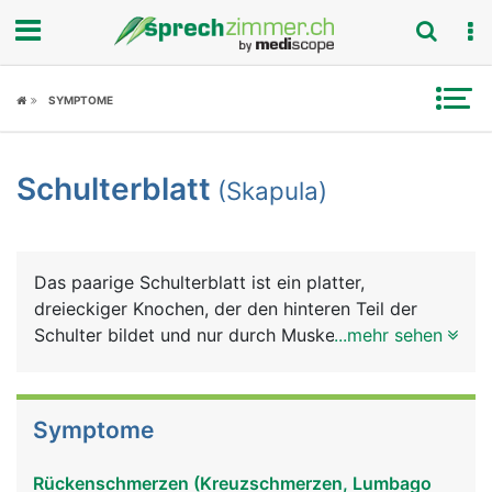
Fokus
SYMPTOME
Krankheitsbilder
Schulterblatt
(Skapula)
Symptome
Untersuchungen
Das paarige Schulterblatt ist ein platter,
News
dreieckiger Knochen, der den hinteren Teil der
Schulter bildet und nur durch Muskeln mit der
...mehr sehen
Ratgeber
Wirbelsäule verbunden ist. Am seitlichen Rand
bildet das Schulterblatt die Gelenkpfanne für das
Rubriken
Schultergelenk, in der sich der Kopf des
Symptome
Oberarmknochens bewegt. Auch das Schlüsselbein
ist seitlich mit dem Schulterblatt gelenkig
Rückenschmerzen (Kreuzschmerzen, Lumbago