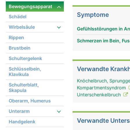
Sprunggelenks, am Knieg
Bewegungsapparat
Symptome
Schädel
Wirbelsäule
Gefühlsstörungen in Ar
Rippen
Schmerzen im Bein, Fus
Brustbein
Schultergelenk
Verwandte Krankh
Schlüsselbein,
Klavikula
Knöchelbruch, Sprungge
Schulterblatt,
Kompartmentsyndrom
Skapula
Unterschenkelbruch
Oberarm, Humerus
Unterarm
Verwandte Unter
Handgelenk
Wadenbein Frau