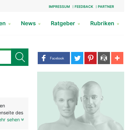
IMPRESSUM
FEEDBACK
PARTNER
gen
News
Ratgeber
Rubriken
Share buttons
Facebook
nen
enseite des
aft und
ehr sehen
 des oberen