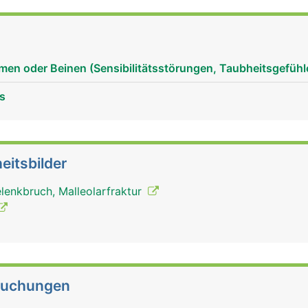
elenk ist das Wadenbein aber nicht beteiligt.
men oder Beinen (Sensibilitätsstörungen, Taubheitsgefühl
s
eitsbilder
lenkbruch, Malleolarfraktur
suchungen
Wadenbein Mann