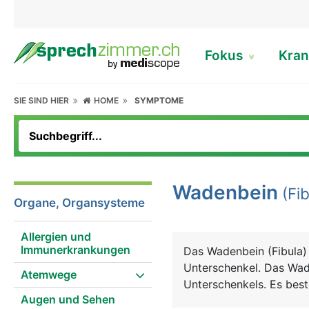
Fokus
Kran
SIE SIND HIER
HOME
SYMPTOME
Wadenbein
(Fib
Organe, Organsysteme
Allergien und
Immunerkrankungen
Das Wadenbein (Fibula)
Unterschenkel. Das Wade
Atemwege
Unterschenkels. Es bes
Augen und Sehen
einem unteren Ende, das