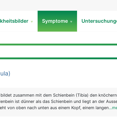
kheitsbilder
Symptome
Untersuchun
ula)
 bildet zusammen mit dem Schienbein (Tibia) den knöcher
nbein ist dünner als das Schienbein und liegt an der Auss
teht von oben nach unten aus einem Kopf, einem langen Sch
...m
 den Aussenknöchel bildet. Der Aussenknöchel ist ein Teil