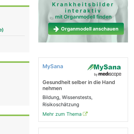
Krankheitsbilder
interaktiv
mit Organmodell finden
Organmodell anschauen
e)
MySana
Gesundheit selber in die Hand
nehmen
Bildung, Wissenstests,
Risikoschätzung
Mehr zum Thema