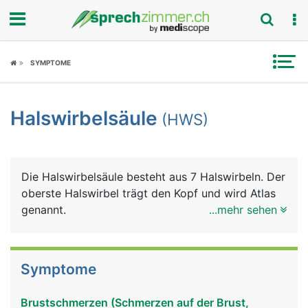
Fokus
SYMPTOME
Krankheitsbilder
Halswirbelsäule
(HWS)
Symptome
Untersuchungen
Die Halswirbelsäule besteht aus 7 Halswirbeln. Der
News
oberste Halswirbel trägt den Kopf und wird Atlas
genannt.
...mehr sehen
Ratgeber
Rubriken
Symptome
Brustschmerzen (Schmerzen auf der Brust,