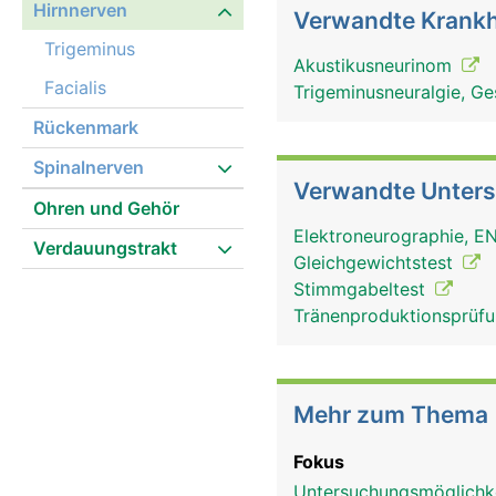
Hirnnerven
Verwandte Krankh
Trigeminus
Akustikusneurinom
Facialis
Trigeminusneuralgie, Ge
Rückenmark
Spinalnerven
Verwandte Unter
Ohren und Gehör
Elektroneurographie, 
Verdauungstrakt
Gleichgewichtstest
Stimmgabeltest
Tränenproduktionsprüf
Hirnnerven Frau
Mehr zum Thema
Fokus
Untersuchungsmöglichk