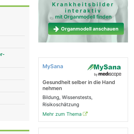
Krankheitsbilder
interaktiv
 Die
mit Organmodell finden
v ist der
en
Organmodell anschauen
teuert die
Hirnnerv
, der für
r-
it dem 10.
MySana
einflusst
und damit
Gesundheit selber in die Hand
n. Der 11.
nehmen
 12.
Bildung, Wissenstests,
Risikoschätzung
Mehr zum Thema