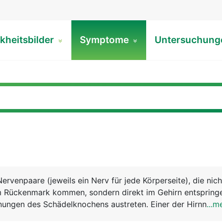
kheitsbilder
Symptome
Untersuchun
ervenpaare (jeweils ein Nerv für jede Körperseite), die nich
 Rückenmark kommen, sondern direkt im Gehirn entspring
ungen des Schädelknochens austreten. Einer der Hirnnerve
...m
anderen versorgen den Kopf und die Halsregion. Die 12 Hir