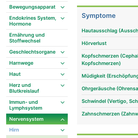
haben folgende Funktionen: Der 1. Hirnnerv ist der Riechnerv für den Geru
Bewegungsapparat
Hirnnerv ist der Sehnerv
Symptome
Endokrines System,
Hirnnerven 3, 4 und 6 s
Hormone
Drillingsnerv (Trigeminu
Hautausschlag (Ausschl
Oberkieferast aufteilt. 
Ernährung und
Stoffwechsel
Kaumuskulatur. Der 7. Hi
Hörverlust
Geschmacksempfinden de
Geschlechtsorgane
ist der Hör- und Gleich
Kopfschmerzen (Cephal
Harnwege
das Geschmacksempfinde
Kopfschmerzen)
Hirnnerv den Gaumen und
Haut
Müdigkeit (Erschöpfun
die Herzfunktion und di
Herz und
die Tonbildung und zus
Ohrgeräusche (Ohrensa
Blutkreislauf
Hirnnerv ist der Schult
Hirnnerv bewegt die Zu
Schwindel (Vertigo, Sc
Immun- und
Lymphsystem
Zahnschmerzen (Zahnwe
Nervensystem
Hirn