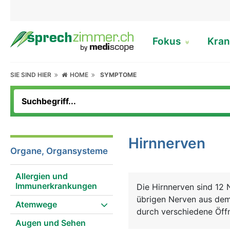
Fokus
Kran
SIE SIND HIER
HOME
SYMPTOME
Hirnnerven
Organe, Organsysteme
Allergien und
Immunerkrankungen
Die Hirnnerven sind 12 N
übrigen Nerven aus dem
Atemwege
durch verschiedene Öffn
Augen und Sehen
in den Bauchraum, alle 