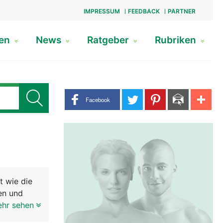
IMPRESSUM
FEEDBACK
PARTNER
gen
News
Ratgeber
Rubriken
Share buttons
Facebook
t wie die
en und
n zieht bis
ehr sehen
nnerven