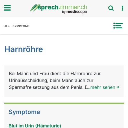
Fokus
SYMPTOME
Krankheitsbilder
Harnröhre
Symptome
Untersuchungen
Bei Mann und Frau dient die Harnröhre zur
News
Urinausscheidung, beim Mann auch zur
Spermafreisetzung aus dem Penis. Die kürzere
...mehr sehen
Ratgeber
Harnröhre der Frau birgt ein höheres
Infektionsrisiko.
Rubriken
Symptome
Blut im Urin (Hämaturie)