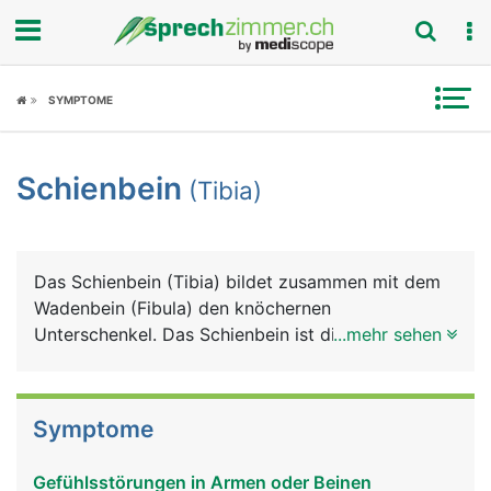
Fokus
SYMPTOME
Krankheitsbilder
Schienbein
(Tibia)
Symptome
Untersuchungen
Das Schienbein (Tibia) bildet zusammen mit dem
News
Wadenbein (Fibula) den knöchernen
Unterschenkel. Das Schienbein ist dicker und
...mehr sehen
Ratgeber
stärker als das Wadenbein. Es besteht von oben
nach unten aus einem Kopf, der zwei Knochenteile
Rubriken
mit Gelenkflächen für das Kniegelenk bildet, einem
Symptome
langen Schaft dessen Vorderseite direkt unter der
Haut liegt, und einem unteren Ende, das den
Gefühlsstörungen in Armen oder Beinen