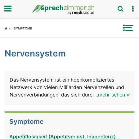
Fokus
SYMPTOME
Krankheitsbilder
Nervensystem
Symptome
Untersuchungen
Das Nervensystem ist ein hochkompliziertes
News
Netzwerk von vielen Milliarden Nervenzellen und
Nervenverbindungen, das sich durch den ganzen
...mehr sehen
Ratgeber
Körper erstreckt. Es ist das grundlegende
Nachrichten- und Kommunikationsnetz, das
Rubriken
zusammen mit dem Hormonsystem alle bewussten
Symptome
und unbewussten Körperfunktionen steuert und
aufeinander abstimmt. Das Gehirn ist dabei die
Appetitlosigkeit (Appetitverlust, Inappetenz)