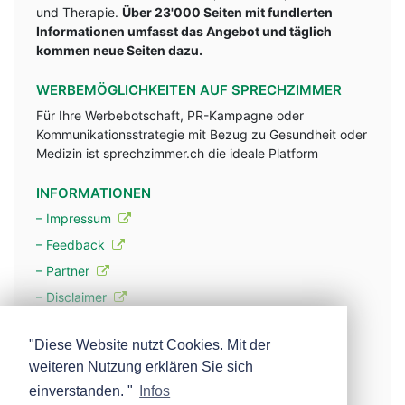
und Therapie.
Über 23'000 Seiten mit fundlerten
Informationen umfasst das Angebot und täglich
kommen neue Seiten dazu.
WERBEMÖGLICHKEITEN AUF SPRECHZIMMER
Für Ihre Werbebotschaft, PR-Kampagne oder
Kommunikationsstrategie mit Bezug zu Gesundheit oder
Medizin ist sprechzimmer.ch die ideale Platform
INFORMATIONEN
– Impressum
– Feedback
– Partner
– Disclaimer
– Datenschutzerklärung / Privacy Policy
"Diese Website nutzt Cookies. Mit der
weiteren Nutzung erklären Sie sich
– Werbung
einverstanden. "
Infos
– Mehr über unsere Experten