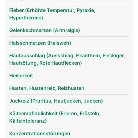
Nasenloch geatmet während sich das andere
Nasenloch erholt. Das Nasensekret und der
Fieber (Erhöhte Temperatur, Pyrexie,
Niessreflex schützen beim Einatmen vor
Hyperthermie)
Fremdpartikeln. Die Riechschleimhaut besteht aus
über 10 Millionen Riechzellen die eine sehr feine
Gelenkschmerzen (Arthralgie)
Geruchswahrnehmung ermöglichen. Über die
Halsschmerzen (Halsweh)
Verbindung der Nase mit dem Rachenraum übt die
Nase auch eine wichtige Funktion bei der
Hautausschlag (Ausschlag, Exanthem, Fleckiger,
Stimmbildung aus.
Hautrötung, Rote Hautflecken)
Heiserkeit
Husten, Hustenreiz, Reizhusten
Juckreiz (Pruritus, Hautjucken, Jucken)
Kälteempfindlichkeit (Frieren, Frösteln,
Kälteintoleranz)
Konzentrationsstörungen
Nase Frau
Nase Mann
Nase Frau