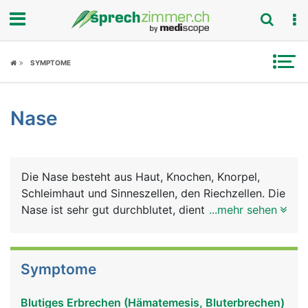
Fokus
SYMPTOME
Krankheitsbilder
Nase
Symptome
Untersuchungen
Die Nase besteht aus Haut, Knochen, Knorpel,
News
Schleimhaut und Sinneszellen, den Riechzellen. Die
Nase ist sehr gut durchblutet, dient der Atmung
...mehr sehen
Ratgeber
und ist gleichzeitig Riechorgan. Die
Nasenschleimhaut erwärmt und befeuchtet die
Rubriken
Luft beim Einatmen. Beim Ausatmen wird
Symptome
Feuchtigkeit zurückgewonnen. Meist wird
abwechslungsweise (zyklisch) nur durch ein
Blutiges Erbrechen (Hämatemesis, Bluterbrechen)