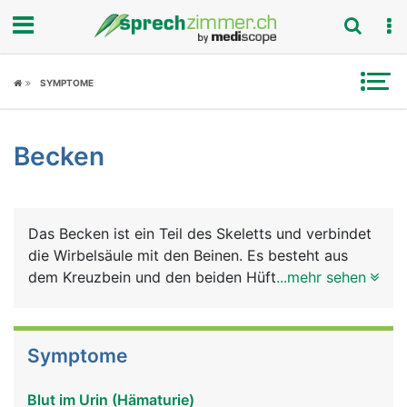
Fokus
SYMPTOME
Krankheitsbilder
Becken
Symptome
Untersuchungen
Das Becken ist ein Teil des Skeletts und verbindet
News
die Wirbelsäule mit den Beinen. Es besteht aus
dem Kreuzbein und den beiden Hüftbeinen mit
...mehr sehen
Ratgeber
deren 3 Anteilen Darmbein, Sitzbein und
Schambein und bildet eine ringförmige Einheit.
Rubriken
Deshalb wird das Becken auch als Beckenring
Symptome
oder Beckengürtel bezeichnet. Über diesen festen
und stabilen Ring wird das Körpergewicht
Blut im Urin (Hämaturie)