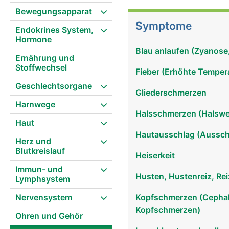
Sie ist unerlässlich fü
Bewegungsapparat
ihr kann man Schmecken
Symptome
Endokrines System,
Mundreinigung. Mit der 
Hormone
bitter unterschieden w
Blau anlaufen (Zyanose
z.B. Erd- oder Himbeere,
Ernährung und
Stoffwechsel
feineren Geruchsinn der
Fieber (Erhöhte Tempera
Vergrösserungseffekt au
Geschlechtsorgane
in Wirklichkeit ist. Dad
Gliederschmerzen
Harnwege
verletzende Teilchen (z.
Halsschmerzen (Halsw
Gesundheit. Vor allem i
Haut
Rolle.
Hautausschlag (Ausschl
Herz und
Blutkreislauf
Heiserkeit
Immun- und
Husten, Hustenreiz, Re
Lymphsystem
Nervensystem
Kopfschmerzen (Cephal
Kopfschmerzen)
Ohren und Gehör