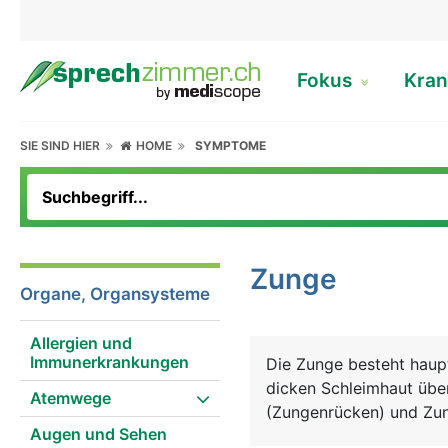
Fokus
Kran
SIE SIND HIER
HOME
SYMPTOME
Zunge
Organe, Organsysteme
Allergien und
Immunerkrankungen
Die Zunge besteht haupt
dicken Schleimhaut über
Atemwege
(Zungenrücken) und Zu
Augen und Sehen
befindet sich die Zunge