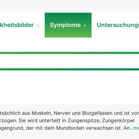
kheitsbilder
Symptome
Untersuchun
sächlich aus Muskeln, Nerven und Blutgefässen und ist von
zogen. Sie wird unterteilt in Zungenspitze, Zungenkörper
ngengrund, der mit dem Mundboden verwachsen ist. Am Z
...m
nmandel, die der Infektabwehr dient. Die Zunge erfüllt viel