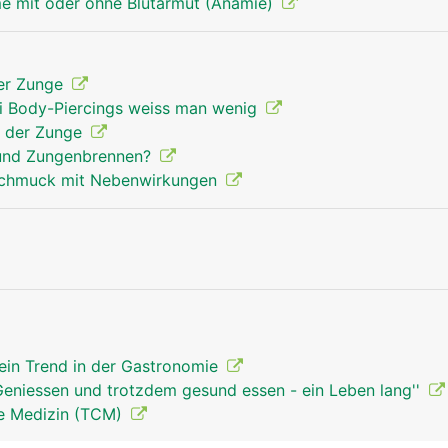
e mit oder ohne Blutarmut (Anämie)
er Zunge
i Body-Piercings weiss man wenig
uf der Zunge
 und Zungenbrennen?
 Schmuck mit Nebenwirkungen
 ein Trend in der Gastronomie
'Geniessen und trotzdem gesund essen - ein Leben lang''
he Medizin (TCM)