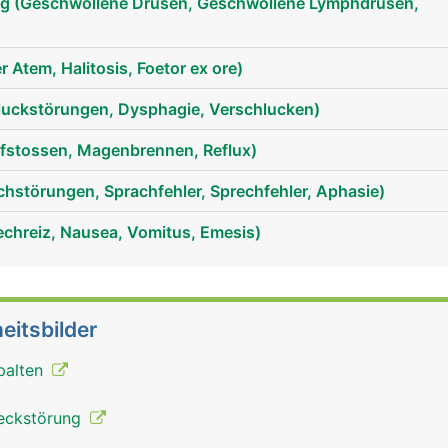
g (Geschwollene Drüsen, Geschwollene Lymphdrüsen,
Atem, Halitosis, Foetor ex ore)
luckstörungen, Dysphagie, Verschlucken)
fstossen, Magenbrennen, Reflux)
hstörungen, Sprachfehler, Sprechfehler, Aphasie)
Zunge Mann
echreiz, Nausea, Vomitus, Emesis)
eitsbilder
palten
eckstörung