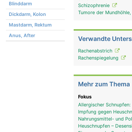
Blinddarm
Schizophrenie
Tumore der Mundhöhle,
Dickdarm, Kolon
Mastdarm, Rektum
Anus, After
Verwandte Unter
Rachenabstrich
Rachenspiegelung
Mehr zum Thema
Fokus
Allergischer Schnupfen:
Impfung gegen Heusch
Nahrungsmittel- und Poll
Heuschnupfen – Desensi