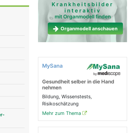
cken. Mit
Krankheitsbilder
interaktiv
mit Organmodell finden
salzig und
idungen -
Organmodell anschauen
sehr viel
r an als es
ntuell
egel der
MySana
 wichtige
Gesundheit selber in die Hand
nehmen
Bildung, Wissenstests,
Risikoschätzung
Mehr zum Thema
r-