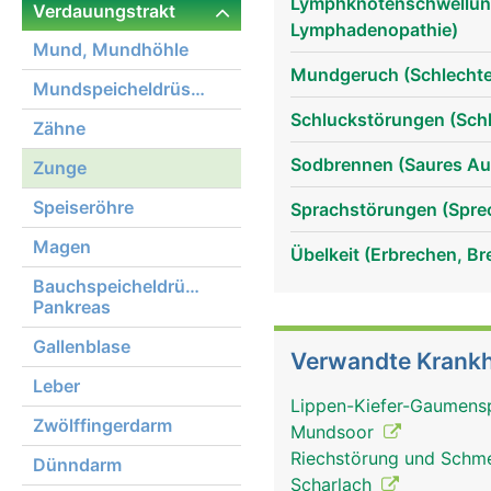
Lymphknotenschwellun
Verdauungstrakt
Lymphadenopathie)
Mund, Mundhöhle
Mundgeruch (Schlechter 
Mundspeicheldrüsen
Schluckstörungen (Sch
Zähne
Sodbrennen (Saures Au
Zunge
Speiseröhre
Sprachstörungen (Sprec
Magen
Zunge Frau
Übelkeit (Erbrechen, Br
Bauchspeicheldrüse,
Pankreas
Gallenblase
Verwandte Krankh
Leber
Lippen-Kiefer-Gaumens
Zwölffingerdarm
Mundsoor
Riechstörung und Schm
Dünndarm
Scharlach