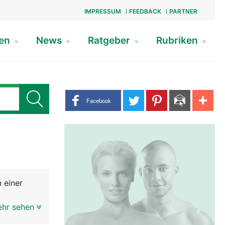
IMPRESSUM
FEEDBACK
PARTNER
gen
News
Ratgeber
Rubriken
Share buttons
Facebook
 einer
ungengrund
ehr sehen
e Aufgaben: