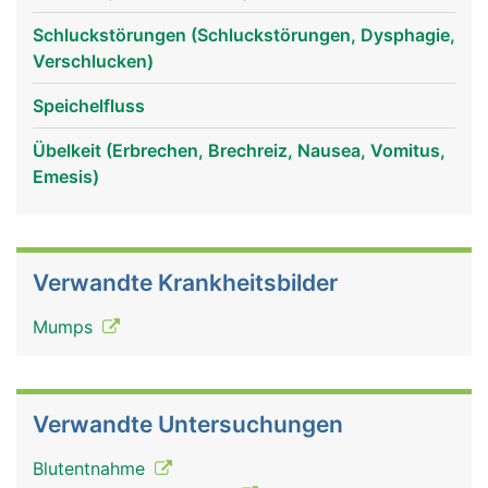
Schluckstörungen (Schluckstörungen, Dysphagie,
Verschlucken)
Speichelfluss
mundspeicheldrüsen
mundspeicheldrüsen
frau
mann
Übelkeit (Erbrechen, Brechreiz, Nausea, Vomitus,
Emesis)
Verwandte Krankheitsbilder
Mumps
Verwandte Untersuchungen
Blutentnahme