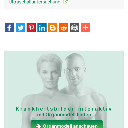
Ultraschalluntersuchung
Krankheitsbilder interaktiv
mit Organmodell finden
Organmodell anschauen