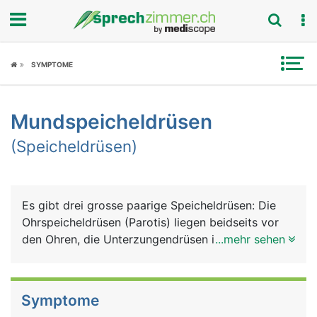
Fokus
SYMPTOME
Krankheitsbilder
Mundspeicheldrüsen
Symptome
(Speicheldrüsen)
Untersuchungen
News
Es gibt drei grosse paarige Speicheldrüsen: Die
Ohrspeicheldrüsen (Parotis) liegen beidseits vor
Ratgeber
den Ohren, die Unterzungendrüsen im Mundboden
...mehr sehen
unter der Zunge und die Unterkieferdrüsen hinten
Rubriken
an der Innenseite des Unterkiefers. Gemeinsam
produzieren sie 90% des Speichels. Den Rest
Symptome
produzieren mehrere kleine Speicheldrüsen, die im