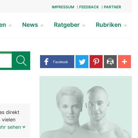
IMPRESSUM
FEEDBACK
PARTNER
gen
News
Ratgeber
Rubriken
Share buttons
Facebook
as direkt
 vielen
e gehört,
ehr sehen
Mannes.