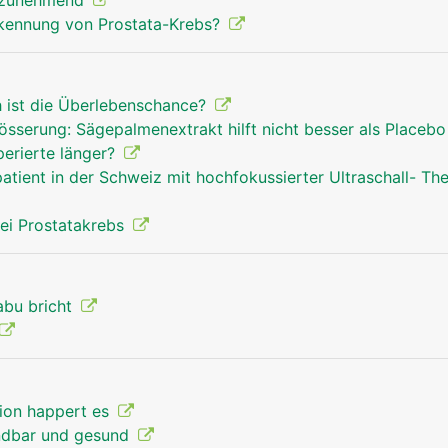
n zunehmend
rkennung von Prostata-Krebs?
h ist die Überlebenschance?
össerung: Sägepalmenextrakt hilft nicht besser als Placeb
perierte länger?
atient in der Schweiz mit hochfokussierter Ultraschall- Th
ei Prostatakrebs
abu bricht
tion happert es
endbar und gesund