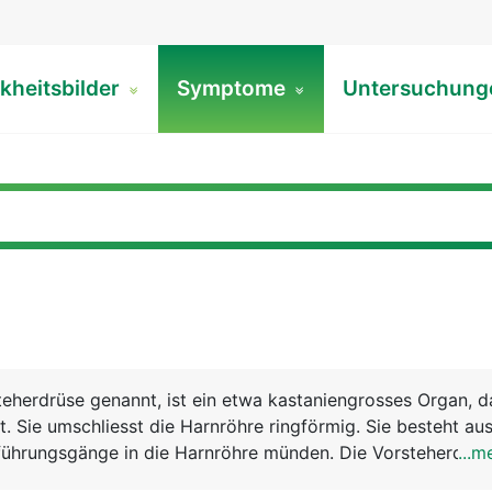
kheitsbilder
Symptome
Untersuchun
teherdrüse genannt, ist ein etwa kastaniengrosses Organ, d
t. Sie umschliesst die Harnröhre ringförmig. Sie besteht aus
führungsgänge in die Harnröhre münden. Die Vorsteherdrüs
...m
nhoden und Samenleiter, zu den Geschlechtsorganen des 