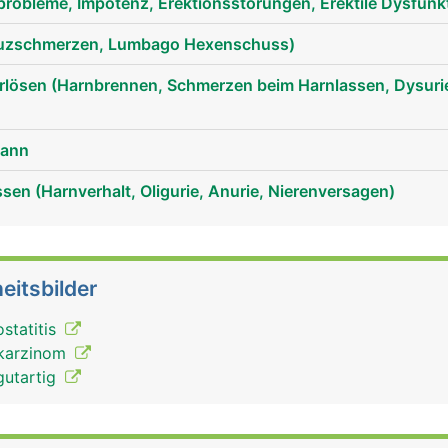
robleme, Impotenz, Erektionsstörungen, Erektile Dysfunk
uzschmerzen, Lumbago Hexenschuss)
ösen (Harnbrennen, Schmerzen beim Harnlassen, Dysurie,
Mann
en (Harnverhalt, Oligurie, Anurie, Nierenversagen)
eitsbilder
statitis
akarzinom
gutartig