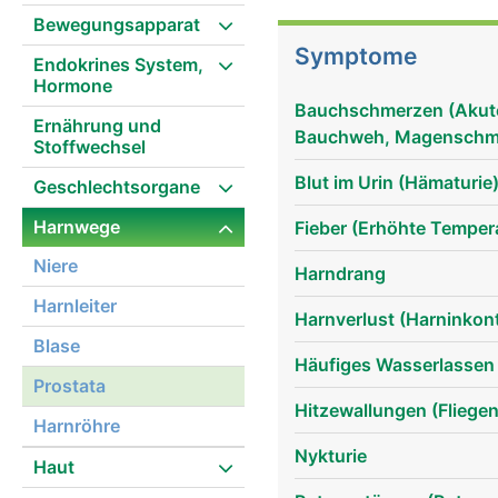
Bewegungsapparat
Symptome
Endokrines System,
Hormone
Bauchschmerzen (Akut
Ernährung und
Bauchweh, Magenschm
Stoffwechsel
Blut im Urin (Hämaturie
Geschlechtsorgane
Harnwege
Fieber (Erhöhte Tempera
Niere
Harndrang
Harnleiter
Harnverlust (Harninkon
Blase
Häufiges Wasserlassen
Prostata
Hitzewallungen (Fliege
Harnröhre
Nykturie
Haut