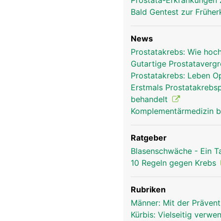
Prostata-Erkrankunge
Bald Gentest zur Frühe
News
Prostatakrebs: Wie hoc
Gutartige Prostatavergr
Prostatakrebs: Leben O
Erstmals Prostatakrebsp
behandelt
Komplementärmedizin b
Ratgeber
Blasenschwäche - Ein T
10 Regeln gegen Krebs
Rubriken
Männer: Mit der Präven
Kürbis: Vielseitig verw