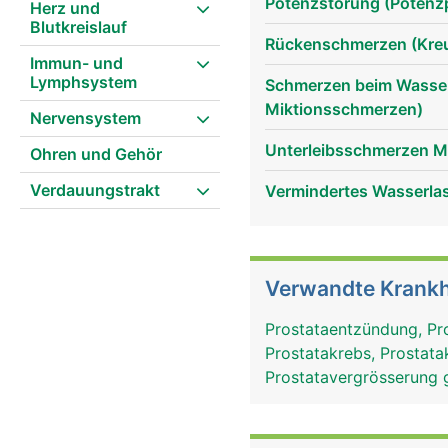
Potenzstörung (Potenzp
Herz und
Blutkreislauf
Rückenschmerzen (Kre
Immun- und
Lymphsystem
Schmerzen beim Wasserl
Miktionsschmerzen)
Nervensystem
Unterleibsschmerzen 
Ohren und Gehör
Verdauungstrakt
Vermindertes Wasserlass
Verwandte Krankh
Prostataentzündung, Pro
Prostatakrebs, Prostat
Prostatavergrösserung 