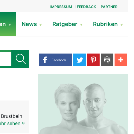
IMPRESSUM
FEEDBACK
PARTNER
gen
News
Ratgeber
Rubriken
Share buttons
Facebook
 Brustbein
elkanal an
ehr sehen