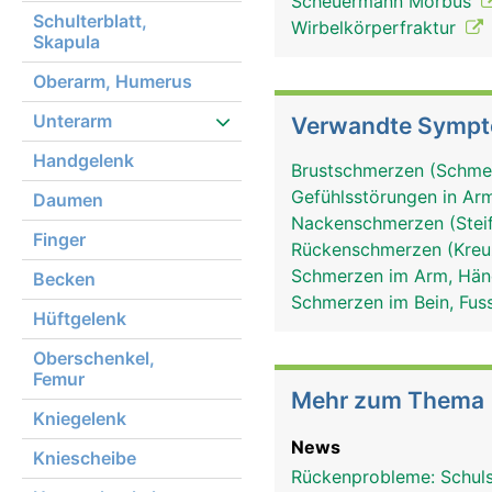
Scheuermann Morbus
Schulterblatt,
Wirbelkörperfraktur
Skapula
Oberarm, Humerus
Unterarm
Verwandte Symp
Handgelenk
Brustschmerzen (Schmer
Gefühlsstörungen in Arm
Daumen
Nackenschmerzen (Stei
Finger
Rückenschmerzen (Kre
Schmerzen im Arm, Hä
Becken
Schmerzen im Bein, Fus
Hüftgelenk
Oberschenkel,
Femur
Mehr zum Thema
Kniegelenk
News
Kniescheibe
Rückenprobleme: Schul