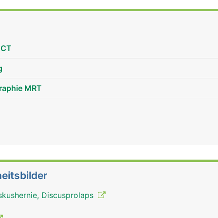
 CT
g
raphie MRT
eitsbilder
skushernie, Discusprolaps
Brustwirbelsäule Mann