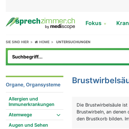
Fokus
Kran
SIE SIND HIER
HOME
UNTERSUCHUNGEN
Brustwirbelsä
Organe, Organsysteme
Allergien und
Immunerkrankungen
Die Brustwirbelsäule ist
Brustwirbeln, an denen
Atemwege
den Brustkorb bilden. I
Augen und Sehen
beiden Seiten die Nerven