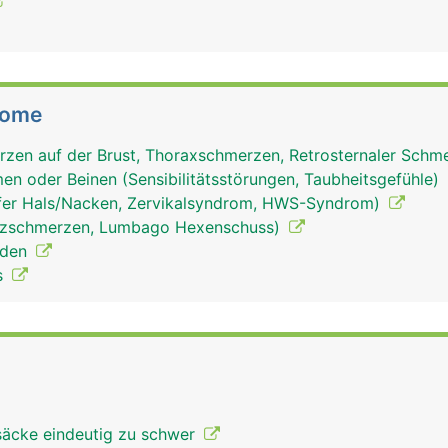
tome
zen auf der Brust, Thoraxschmerzen, Retrosternaler Schm
en oder Beinen (Sensibilitätsstörungen, Taubheitsgefühle)
fer Hals/Nacken, Zervikalsyndrom, HWS-Syndrom)
uzschmerzen, Lumbago Hexenschuss)
nden
s
säcke eindeutig zu schwer