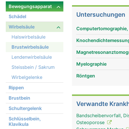
Bewegungsapparat
Untersuchungen
Schädel
Wirbelsäule
Computertomographie,
Halswirbelsäule
Knochendichtemessun
Brustwirbelsäule
Magnetresonanztomog
Lendenwirbelsäule
Myelographie
Steissbein / Sakrum
Röntgen
Wirbelgelenke
Rippen
Brustbein
Verwandte Krankh
Schultergelenk
Bandscheibenvorfall, Di
Schlüsselbein,
Brustwirbelsäule Frau
Osteoporose
Klavikula