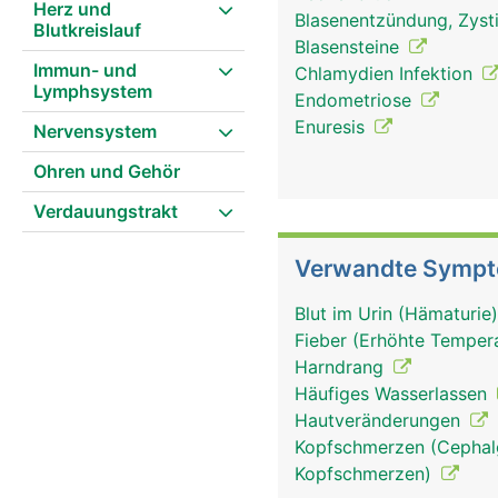
Herz und
Blasenentzündung, Zyst
Blutkreislauf
Blasensteine
Immun- und
Chlamydien Infektion
Lymphsystem
Endometriose
Enuresis
Nervensystem
Ohren und Gehör
Verdauungstrakt
Verwandte Symp
Blut im Urin (Hämaturie
Fieber (Erhöhte Tempera
Harndrang
Häufiges Wasserlassen
Hautveränderungen
Kopfschmerzen (Cephalg
Kopfschmerzen)