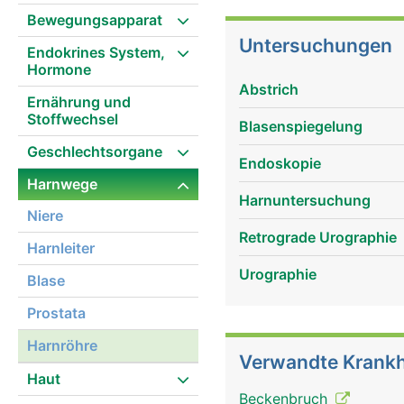
Bewegungsapparat
Untersuchungen
Endokrines System,
Hormone
Abstrich
Ernährung und
Stoffwechsel
Blasenspiegelung
Geschlechtsorgane
Endoskopie
Harnwege
Harnuntersuchung
Niere
Retrograde Urographie
Harnleiter
Urographie
Blase
Prostata
Harnröhre
Verwandte Krankh
Haut
Beckenbruch