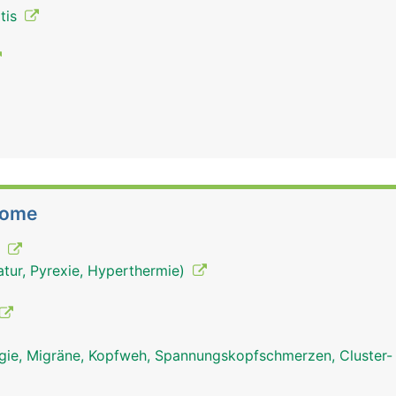
itis
tome
)
tur, Pyrexie, Hyperthermie)
ie, Migräne, Kopfweh, Spannungskopfschmerzen, Cluster-