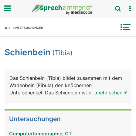
Fokus
UNTERSUCHUNGEN
Krankheitsbilder
Schienbein
(Tibia)
Symptome
Untersuchungen
Das Schienbein (Tibia) bildet zusammen mit dem
News
Wadenbein (Fibula) den knöchernen
Unterschenkel. Das Schienbein ist dicker und
...mehr sehen
Ratgeber
stärker als das Wadenbein. Es besteht von oben
nach unten aus einem Kopf, der zwei Knochenteile
Rubriken
mit Gelenkflächen für das Kniegelenk bildet, einem
Untersuchungen
langen Schaft dessen Vorderseite direkt unter der
Haut liegt, und einem unteren Ende, das den
Computertomographie, CT