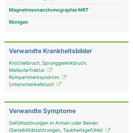
Innenknöchel bildet und Teil des oberen
Sprunggelenks ist.
Magnetresonanztomographie MRT
Röntgen
Verwandte Krankheitsbilder
Knöchelbruch, Sprunggelenkbruch,
Malleolarfraktur
Kompartmentsyndrom
Schienbein Frau
Schienbein Mann
Unterschenkelbruch
Verwandte Symptome
Gefühlsstörungen in Armen oder Beinen
(Sensibilitätsstörungen, Taubheitsgefühle)