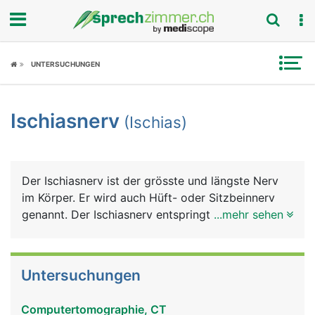
Fokus
UNTERSUCHUNGEN
Krankheitsbilder
Ischiasnerv
(Ischias)
Symptome
Untersuchungen
Der Ischiasnerv ist der grösste und längste Nerv
News
im Körper. Er wird auch Hüft- oder Sitzbeinnerv
genannt. Der Ischiasnerv entspringt in Höhe der
...mehr sehen
Ratgeber
Lendenwirbelsäule aus einem Nervengeflecht des
Rückenmarks. Er gelangt unter dem Gesässmuskel
Rubriken
über eine Öffnung im Beckenknochen an die
Untersuchungen
Rückseite des Beines und zieht bis zu den Zehen.
In Höhe der Kniekehle teilt er sich in einen
Computertomographie, CT