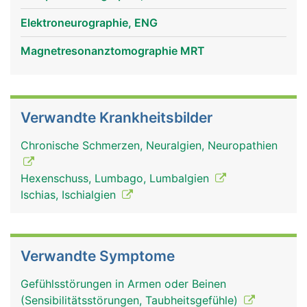
Wadennerv und einen Schienbeinnerv. Der
Ischiasnerv leitet einerseits Schmerz- und
Elektroneurographie, ENG
Gefühlswahrnehmungen von den Beinen und
Füssen zum Gehirn und andererseits
Magnetresonanztomographie MRT
Bewegungssignale vom Gehirn zu den jeweiligen
Muskeln der Beine und Füsse. Schäden des
Ischiasnervs können daher starke Schmerzen,
Verwandte Krankheitsbilder
Taubheitsgefühle oder Muskelschwächen bzw.
Lähmungen an den Beinen auslösen.
Chronische Schmerzen, Neuralgien, Neuropathien
Hexenschuss, Lumbago, Lumbalgien
Ischias, Ischialgien
Verwandte Symptome
Gefühlsstörungen in Armen oder Beinen
ischiasnerv frau
ischiasnerv mann
(Sensibilitätsstörungen, Taubheitsgefühle)