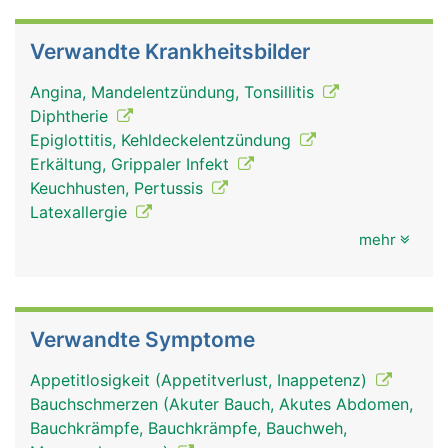
Mittelohr herstellt und für den Druckausgleich
beim Schlucken sorgt.
Verwandte Krankheitsbilder
Angina, Mandelentzündung, Tonsillitis
Diphtherie
Epiglottitis, Kehldeckelentzündung
Erkältung, Grippaler Infekt
Keuchhusten, Pertussis
Latexallergie
mehr
Rachen Frau
Rachen Mann
Rachen Frau
Verwandte Symptome
Appetitlosigkeit (Appetitverlust, Inappetenz)
Bauchschmerzen (Akuter Bauch, Akutes Abdomen,
Bauchkrämpfe, Bauchkrämpfe, Bauchweh,