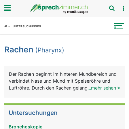
Fokus
UNTERSUCHUNGEN
Krankheitsbilder
Rachen
(Pharynx)
Symptome
Untersuchungen
Der Rachen beginnt im hinteren Mundbereich und
News
verbindet Nase und Mund mit Speiseröhre und
Luftröhre. Durch den Rachen gelangt einerseits die
...mehr sehen
Ratgeber
Luft über die Luftröhre in die Lunge und
andererseits Nahrung und Flüssigkeiten über die
Rubriken
Speiseröhre in den Magen. Am Beginn der
Untersuchungen
Luftröhre liegt der Kehlkopf mit den
Stimmbändern, die der Tonbildung dienen.
Bronchoskopie