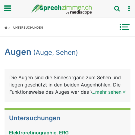
Fokus
UNTERSUCHUNGEN
Krankheitsbilder
Augen
(Auge, Sehen)
Symptome
Untersuchungen
Die Augen sind die Sinnesorgane zum Sehen und
News
liegen geschützt in den beiden Augenhöhlen. Die
Funktionsweise des Auges war das Vorbild für die
...mehr sehen
Ratgeber
Entwicklung des Fotoapparats: Eine Linse bündelt
das Licht und durch ihren unterschiedlichen
Rubriken
Krümmungsradius wird das Bild "scharf" eingestellt
Untersuchungen
(Akkommodation). Die Regenbogenhaut (Iris), die
Blende beim Fotoapparat, kann sich weiter öffnen
Elektroretinographie, ERG