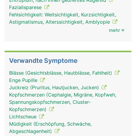
Entropium, nach innen gedrehtes Augenlid
Augen und Sehen
Augen und Sehen
Fazialisparese
Frau
Mann
Fehlsichtigkeit: Weitsichtigkeit, Kurzsichtigkeit,
Astigmatismus, Alterssichtigkeit, Amblyopie
mehr
Verwandte Symptome
Blässe (Gesichtsblässe, Hautblässe, Fahlheit)
Enge Pupille
Juckreiz (Pruritus, Hautjucken, Jucken)
Kopfschmerzen (Cephalgie, Migräne, Kopfweh,
Spannungskopfschmerzen, Cluster-
Kopfschmerzen)
Lichtscheue
Müdigkeit (Erschöpfung, Schwäche,
Abgeschlagenheit)