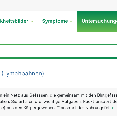
kheitsbilder
Symptome
Untersuchun
(Lymphbahnen)
n ein Netz aus Gefässen, die gemeinsam mit den Blutgefäs
hen. Sie erfüllen drei wichtige Aufgaben: Rücktransport d
he) aus den Körpergeweben, Transport der Nahrungsfette u
...m
ems. Die Lymphe ist das Gewebewasser, das aus den feinst