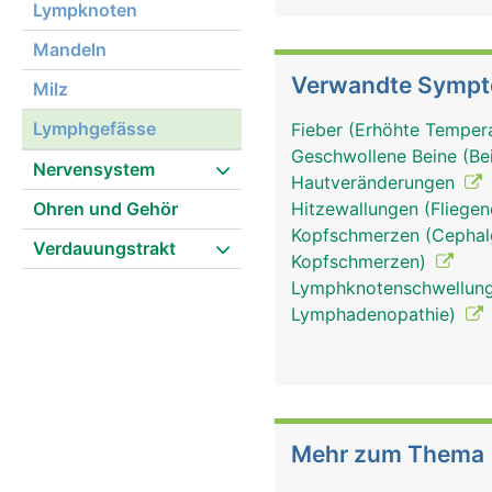
Lympknoten
Mandeln
Verwandte Symp
Milz
Lymphgefässe
Fieber (Erhöhte Tempera
Geschwollene Beine (Be
Nervensystem
Hautveränderungen
Ohren und Gehör
Hitzewallungen (Fliege
Kopfschmerzen (Cephalg
Verdauungstrakt
Kopfschmerzen)
Lymphknotenschwellung
Lymphadenopathie)
lymphgefässe frau
Mehr zum Thema