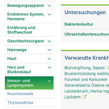
Blutgefässen (Kapillare
Bewegungsapparat
die Umgebung der Zelle
Untersuchungen
Endokrines System,
Stoffwechsels und der Z
Hormone
Viren oder Pilze, die g
Bakterienkultur
Lymphgefässe abtranspor
Ernährung und
Stoffwechsel
Flüssigkeit, deren Zusa
Ultraschalluntersuchun
Extremitäten hat einen 
Geschlechtsorgane
wiederum sehr fetthalti
Harnwege
Stellen der Lymphgefäss
mitgeschleppten Fremdk
Verwandte Krankh
Haut
Lymphknoten finden sich
Herz und
Dünndarm verteilt (Tra
Blutvergiftung, Sepsis
Blutkreislauf
Teil der Lymphozyten ge
Brustentzündung weiblic
zum körpereigenen Abwe
Furunkel und Karbunkel
Immun- und
Lymphflüssigkeit wird s
Lymphsystem
Generalisierte Ödeme d
zurückgeleitet, die Einm
Leistenbruch, Hernia ing
Knochenmark
Lipödem
Thymusdrüse