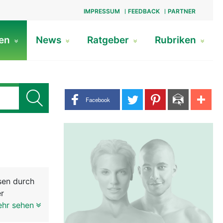
IMPRESSUM
FEEDBACK
PARTNER
gen
News
Ratgeber
Rubriken
Share buttons
Facebook
sen durch
er
nd sie sind
ehr sehen
en