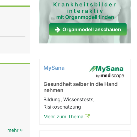
rch wird
Krankheitsbilder
interaktiv
odukte des
mit Organmodell finden
terien,
e
Organmodell anschauen
he
s den
ist
edenen
e
MySana
achen.
 über den
Gesundheit selber in die Hand
dem ein
nehmen
ren und
Bildung, Wissenstests,
ässsystem
Risikoschätzung
Mehr zum Thema
mehr