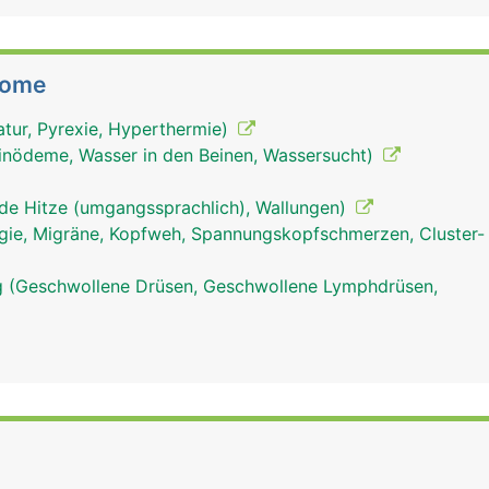
tome
tur, Pyrexie, Hyperthermie)
inödeme, Wasser in den Beinen, Wassersucht)
nde Hitze (umgangssprachlich), Wallungen)
ie, Migräne, Kopfweh, Spannungskopfschmerzen, Cluster-
 (Geschwollene Drüsen, Geschwollene Lymphdrüsen,
lymphgefässe mann