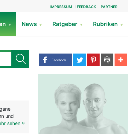
IMPRESSUM
FEEDBACK
PARTNER
gen
News
Ratgeber
Rubriken
Share buttons
Facebook
rgane
nn und
 der Frau.
ehr sehen