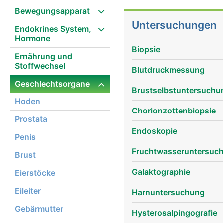
Samenblasen, Samenleite
Bewegungsapparat
Eileiter und Eierstöcke
Untersuchungen
Endokrines System,
Geschlechtsorgane dien
Hormone
Befriedigung der sexuel
Biopsie
Ernährung und
Stoffwechsel
Blutdruckmessung
Geschlechtsorgane
Brustselbstuntersuchu
Hoden
Chorionzottenbiopsie
Prostata
Endoskopie
Penis
Fruchtwasseruntersuc
Brust
Galaktographie
Eierstöcke
Eileiter
Harnuntersuchung
Gebärmutter
Hysterosalpingografie