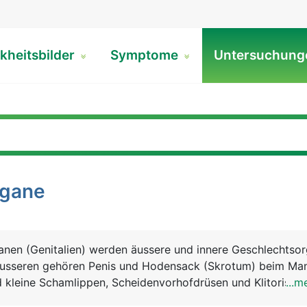
kheitsbilder
Symptome
Untersuchun
rgane
anen (Genitalien) werden äussere und innere Geschlechtso
äusseren gehören Penis und Hodensack (Skrotum) beim Ma
kleine Schamlippen, Scheidenvorhofdrüsen und Klitoris bei
...m
echtsorganen zählen beim Mann die Hoden, Nebenhoden,