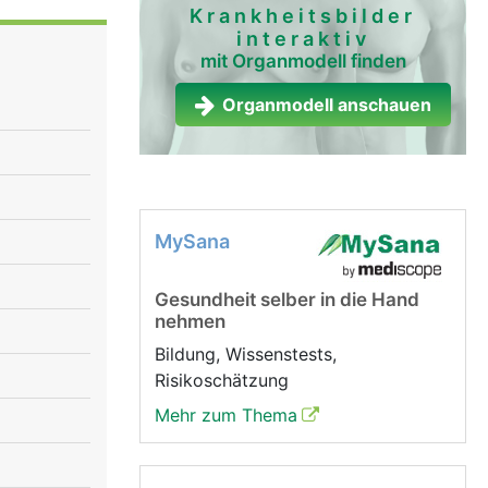
ärmutter,
Krankheitsbilder
interaktiv
nen. Die
mit Organmodell finden
ie zur
 von Urin.
Organmodell anschauen
MySana
Gesundheit selber in die Hand
nehmen
Bildung, Wissenstests,
Risikoschätzung
Mehr zum Thema