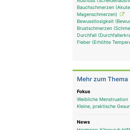
Ausfluss (Scheidenausflu
Bauchschmerzen (Akute
Magenschmerzen)
Bewusstlosigkeit (Bewu
Brustschmerzen (Schmer
Durchfall (Durchfallerk
Fieber (Erhöhte Tempera
Mehr zum Thema
Fokus
Weibliche Menstruation
Kleine, praktische Gesu
News
Hormone: Känguruh hilf