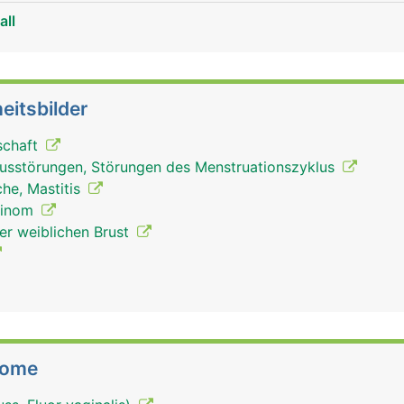
all
eitsbilder
schaft
lusstörungen, Störungen des Menstruationszyklus
he, Mastitis
zinom
der weiblichen Brust
tome