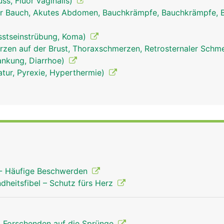
ss, Fluor vaginalis)
r Bauch, Akutes Abdomen, Bauchkrämpfe, Bauchkrämpfe, 
sstseinstrübung, Koma)
zen auf der Brust, Thoraxschmerzen, Retrosternaler Schm
rankung, Diarrhoe)
tur, Pyrexie, Hyperthermie)
 - Häufige Beschwerden
ndheitsfibel – Schutz fürs Herz
t Forschenden auf die Sprünge