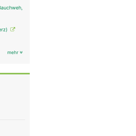
Bauchweh,
erz)
mehr