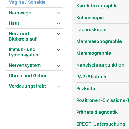
Vagina / Scheide
Kardiotokographie
Harnwege
Kolposkopie
Geschlechtsorgane Frau
Haut
Laparoskopie
Herz und
Blutkreislauf
Mammasonographie
Immun- und
Mammographie
Lymphsystem
Nabelschnurpunktion
Nervensystem
Ohren und Gehör
PAP-Abstrich
Verdauungstrakt
Pilzkultur
Positronen-Emissions-
Pränataldiagnostik
SPECT-Untersuchung