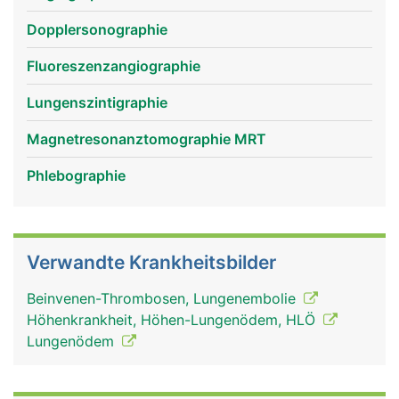
Dopplersonographie
Fluoreszenzangiographie
Lungenszintigraphie
Magnetresonanztomographie MRT
Phlebographie
lungenvenen mann
lungenarterien frau
Verwandte Krankheitsbilder
Beinvenen-Thrombosen, Lungenembolie
Höhenkrankheit, Höhen-Lungenödem, HLÖ
Lungenödem