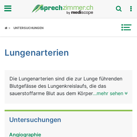
Fokus
UNTERSUCHUNGEN
Krankheitsbilder
Lungenarterien
Symptome
Untersuchungen
Die Lungenarterien sind die zur Lunge führenden
News
Blutgefässe des Lungenkreislaufs, die das
sauerstoffarme Blut aus dem Körperkreislauf vom
...mehr sehen
Ratgeber
Herzen zur Lunge führen. Sie sind die einzigen
Arterien im Körper, die sauerstoffarmes Blut
Rubriken
transportierten. Diese Aufgabe haben
Untersuchungen
normalerweise die Venen.
Angiographie