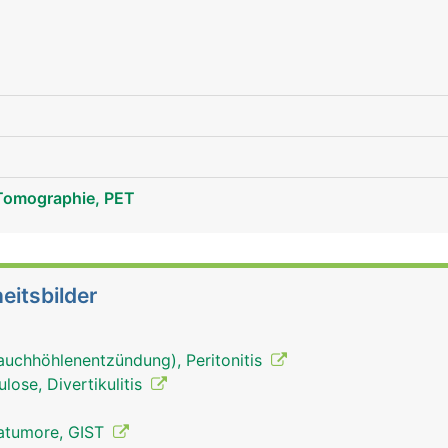
Tomographie, PET
eitsbilder
auchhöhlenentzündung), Peritonitis
ulose, Divertikulitis
matumore, GIST