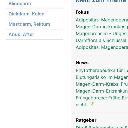
Blinddarm
Fokus
Dickdarm, Kolon
Adipositas: Magenopera
Mastdarm, Rektum
Magen-Darmerkrankunge
Magenbrennen - Ungesun
Anus, After
Darmflora als Schlüsse
Adipositas: Magenopera
News
Phytotherapeutika für 
Blutungsrisiko im Mage
Magen-Darm-Krebs: Frü
Magen-Darm-Erkrankung
Frühgeborene: Frühe Er
nicht
Ratgeber
Die 6 Baderegeln zum S