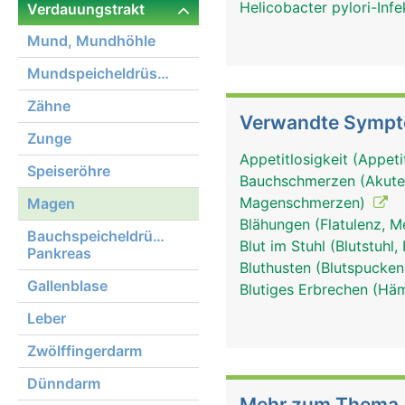
Helicobacter pylori-Infe
Verdauungstrakt
Mund, Mundhöhle
Mundspeicheldrüsen
Zähne
Verwandte Symp
Zunge
Appetitlosigkeit (Appeti
Speiseröhre
Bauchschmerzen (Akute
Magenschmerzen)
Magen
Blähungen (Flatulenz, M
Bauchspeicheldrüse,
Blut im Stuhl (Blutstuhl
Pankreas
Bluthusten (Blutspucke
Gallenblase
Blutiges Erbrechen (Hä
Leber
Zwölffingerdarm
Dünndarm
Mehr zum Thema