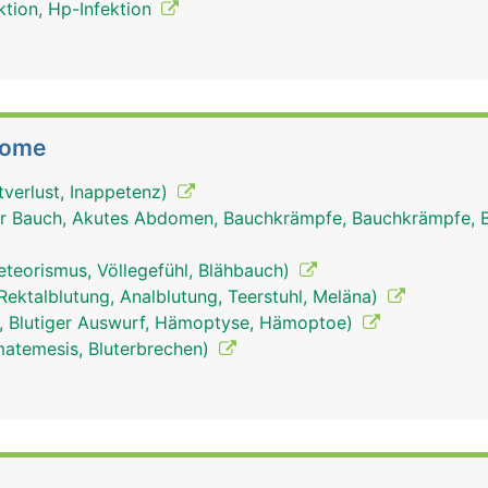
ktion, Hp-Infektion
tome
tverlust, Inappetenz)
r Bauch, Akutes Abdomen, Bauchkrämpfe, Bauchkrämpfe, 
eteorismus, Völlegefühl, Blähbauch)
, Rektalblutung, Analblutung, Teerstuhl, Meläna)
n, Blutiger Auswurf, Hämoptyse, Hämoptoe)
matemesis, Bluterbrechen)