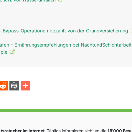
Bypass-Operationen bezahlt von der Grundversicherung
afen – Ernährungsempfehlungen bei NachtundSchichtarbei
apie
sratgeber im Internet
. Täglich informieren sich um die
18'000 Bes