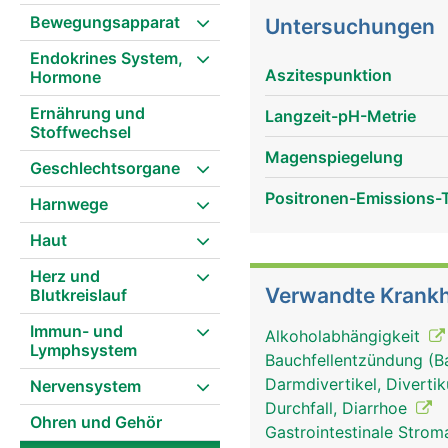
Bewegungsapparat
Untersuchungen
Endokrines System,
Aszitespunktion
Hormone
Ernährung und
Langzeit-pH-Metrie
Stoffwechsel
Magenspiegelung
Geschlechtsorgane
Positronen-Emissions-
Harnwege
Haut
Herz und
Verwandte Krankh
Blutkreislauf
Immun- und
Alkoholabhängigkeit
Lymphsystem
Bauchfellentzündung (B
Darmdivertikel, Divertik
Nervensystem
Durchfall, Diarrhoe
Ohren und Gehör
Gastrointestinale Stro