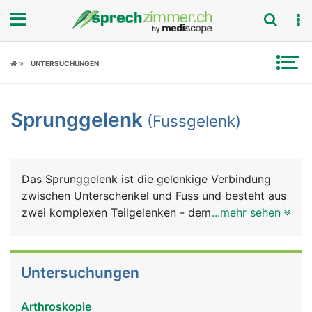
Fokus
UNTERSUCHUNGEN
Krankheitsbilder
Sprunggelenk
(Fussgelenk)
Symptome
Untersuchungen
Das Sprunggelenk ist die gelenkige Verbindung
News
zwischen Unterschenkel und Fuss und besteht aus
zwei komplexen Teilgelenken - dem oberen und
...mehr sehen
Ratgeber
unteren Sprunggelenk. Das obere Sprunggelenk
wird vom Schienbein, Wadenbein und Sprungbein
Rubriken
gebildet und als Innenknöchel und Aussenknöchel
Untersuchungen
gut sicht- und tastbar. Das untere Sprunggelenk
wird von den drei Fusswurzelknochen Sprungbein,
Arthroskopie