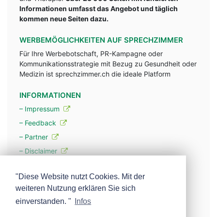
Informationen umfasst das Angebot und täglich
kommen neue Seiten dazu.
WERBEMÖGLICHKEITEN AUF SPRECHZIMMER
Für Ihre Werbebotschaft, PR-Kampagne oder
Kommunikationsstrategie mit Bezug zu Gesundheit oder
Medizin ist sprechzimmer.ch die ideale Platform
INFORMATIONEN
– Impressum
– Feedback
– Partner
– Disclaimer
– Datenschutzerklärung / Privacy Policy
"Diese Website nutzt Cookies. Mit der
weiteren Nutzung erklären Sie sich
– Werbung
einverstanden. "
Infos
– Mehr über unsere Experten