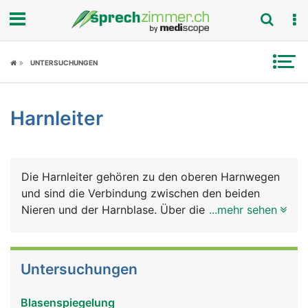
Fokus
UNTERSUCHUNGEN
Krankheitsbilder
Harnleiter
Symptome
Untersuchungen
Die Harnleiter gehören zu den oberen Harnwegen
News
und sind die Verbindung zwischen den beiden
Nieren und der Harnblase. Über die Harnleiter
...mehr sehen
Ratgeber
fliesst der in den Nieren gebildete Harn in die
Blase. Die Harnleiter sind etwa 30 Zentimeter
Rubriken
lange, bleistiftdicke Muskelschläuche, die den
Untersuchungen
Harn durch wellenförmige Bewegungen in die
Blase befördern. Die Mündungsstelle liegt an der
Blasenspiegelung