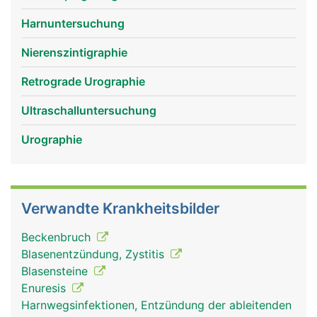
Hinterseite der Blasenwand und ist so angelegt,
dass sie wie ein Ventil funktioniert, damit der Urin
Harnuntersuchung
nicht in Richtung Nieren zurückfliessen kann.
Nierenszintigraphie
Retrograde Urographie
Ultraschalluntersuchung
Urographie
Verwandte Krankheitsbilder
Beckenbruch
Blasenentzündung, Zystitis
Blasensteine
Enuresis
Harnwegsinfektionen, Entzündung der ableitenden