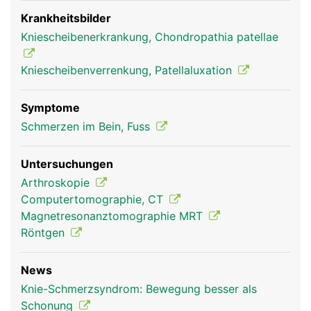
genannten Sehne bei der Kniebeugung und
zweitens verstärkt sie die Kraft des
Krankheitsbilder
Oberschenkelmuskels auf den Unterschenkel, da
Kniescheibenerkrankung, Chondropathia patellae
sie wie ein Hebel wirkt. Dadurch kann die vordere
Oberschenkelmuskulatur das Bein auch bei
Kniescheibenverrenkung, Patellaluxation
gebeugtem Knie wieder strecken.
Symptome
Schmerzen im Bein, Fuss
Untersuchungen
Arthroskopie
Computertomographie, CT
Magnetresonanztomographie MRT
Röntgen
Kniescheibe Frau
News
Knie-Schmerzsyndrom: Bewegung besser als
Schonung