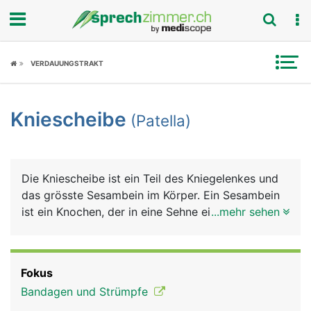
Fokus
VERDAUUNGSTRAKT
Krankheitsbilder
Kniescheibe
(Patella)
Symptome
Untersuchungen
Die Kniescheibe ist ein Teil des Kniegelenkes und
News
das grösste Sesambein im Körper. Ein Sesambein
ist ein Knochen, der in eine Sehne eingelagert ist,
...mehr sehen
Ratgeber
bei der Kniescheibe ist es die Sehne des
vierköpfigen Oberschenkelmuskels, die vorne am
Rubriken
Knie zum Schienbein zieht. Die Kniescheibe ist
Fokus
dreieckig, mit der Spitze nach unten zeigend. Sie
Bandagen und Strümpfe
sorgt erstens für eine Reibungsminderung der