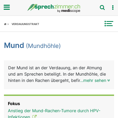
Fokus
VERDAUUNGSTRAKT
Krankheitsbilder
Mund
(Mundhöhle)
Symptome
Untersuchungen
Der Mund ist an der Verdauung, an der Atmung
News
und am Sprechen beteiligt. In der Mundhöhle, die
hinten in den Rachen übergeht, befinden sich die
...mehr sehen
Ratgeber
Zähne und die Zunge. Die gesamte Mundhöhle ist
von einer Schleimhaut ausgekleidet, die im Bereich
Rubriken
der Zähne das Zahnfleisch bildet. Sie wird von den
Fokus
Speicheldrüsen und Schleimzellen der
Anstieg der Mund-Rachen-Tumore durch HPV-
Mundschleimhaut ständig feucht gehalten. Den
Infektionen